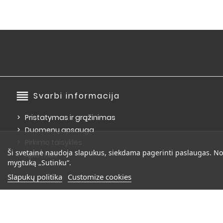
reorder
Svarbi informacija
Pristatymas ir grąžinimas
Duomenų apsauga
Pirkimo taisyklės
Ši svetainė naudoja slapukus, siekdama pagerinti paslaugas. No
Apie mus
mygtuką „Sutinku“.
Slapukų politika
Customize cookies