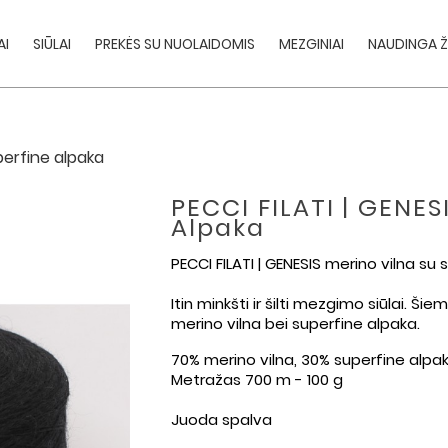
AI
SIŪLAI
PREKĖS SU NUOLAIDOMIS
MEZGINIAI
NAUDINGA Ž
perfine alpaka
PECCI FILATI | GENES
Alpaka
PECCI FILATI | GENESIS merino vilna su
Itin minkšti ir šilti mezgimo siūlai. 
merino vilna bei superfine alpaka.
70% merino vilna, 30% superfine alpa
Metražas 700 m - 100 g
Juoda spalva