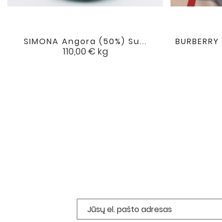
SIMONA Angora (50%) Su...
BURBERRY 

favorite
Kaina
110,00 €
kg