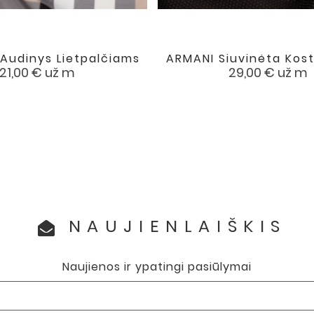
Audinys Lietpalčiams
ARMANI Siuvinėta Kost


favorite
Kaina
Kaina
21,00 €
už m
29,00 €
už m
NAUJIENLAIŠKIS
Naujienos ir ypatingi pasiūlymai