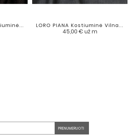
iuminė...
LORO PIANA Kostiuminė Vilna...

favorite
favorite
Kaina
45,00 €
už m