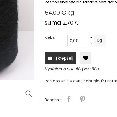
Responsibel Wool Standart sertifika
54,00 €
kg
suma 2,70 €
Kiekis
kg
favorite
Į krepšelį
Vyniojame nuo 50g kas 50g
Perkate už 100 eurų ir daugiau? Pri

Bendrinti