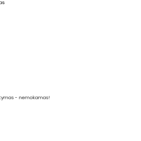
tas
statymas - nemokamas!