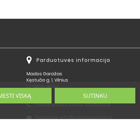
Parduotuvės informacija
Mados Garažas
Kęstučio g. 1, Vilnius
LT-08118 Vilnius
Lietuva
MESTI VISKĄ
SUTINKU
Paskambinkite mums:
864092009
Parašykite:
info@madosgarazas.lt