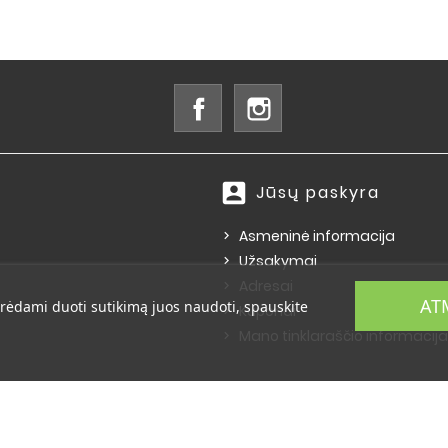
Facebook
Instagram
account_box
Jūsų paskyra
Asmeninė informacija
Užsakymai
Adresai
AT
rėdami duoti sutikimą juos naudoti, spauskite
Kuponai
Mano tinklaraščio informacija
© 2026 - E-komercijos programinė įranga PrestaShop™