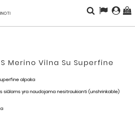
(0)
INOTI
IS Merino Vilna Su Superfine
 superfine alpaka
Šiems siūlams yra naudojama nesitraukianti (unshrinkable)
ka