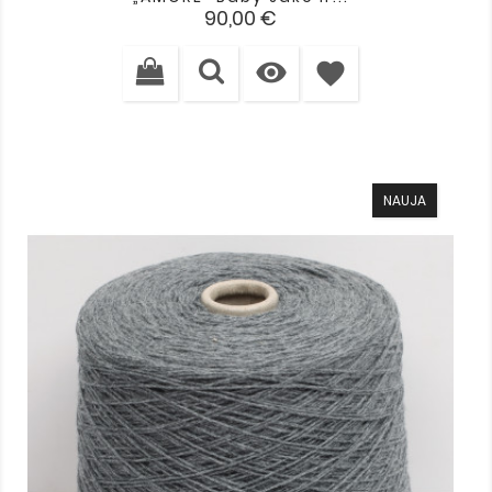
Kaina
90,00 €

favorite
NAUJA