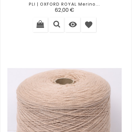
PLI | OXFORD ROYAL Merino...
Kaina
62,00 €

favorite