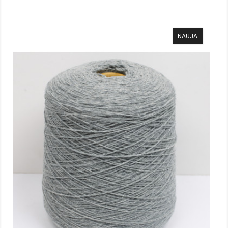
NAUJA