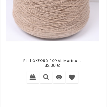
PLI | OXFORD ROYAL Merino...
Kaina
62,00 €

favorite