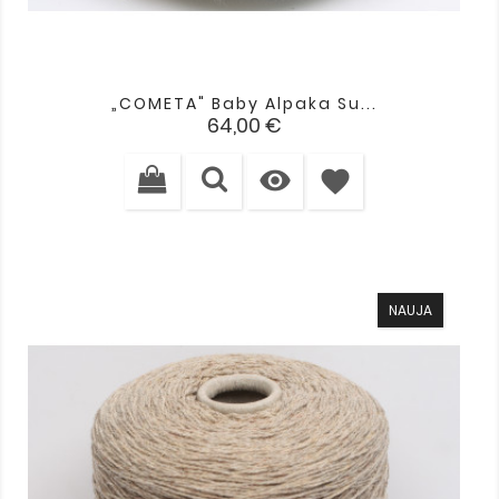
„COMETA" Baby Alpaka Su...
Kaina
64,00 €

favorite
NAUJA