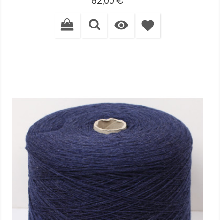
Kaina
62,00 €

favorite