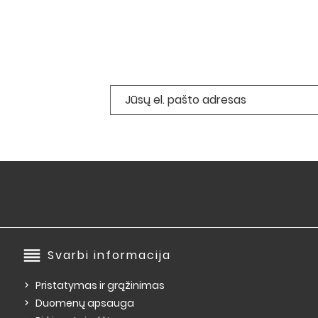
reorder
Svarbi informacija
Pristatymas ir grąžinimas
Duomenų apsauga