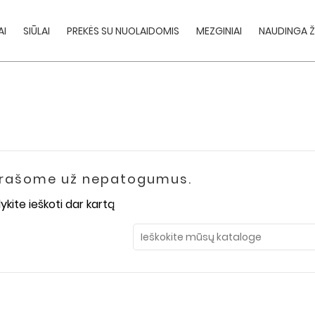
AI
SIŪLAI
PREKĖS SU NUOLAIDOMIS
MEZGINIAI
NAUDINGA Ž
prašome už nepatogumus.
kite ieškoti dar kartą