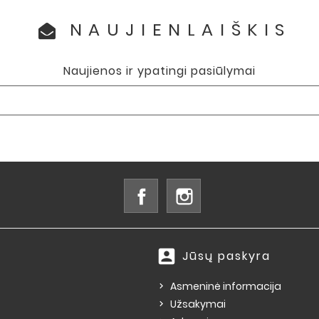
NAUJIENLAIŠKIS
Naujienos ir ypatingi pasiūlymai
Facebook
Instagram
account_box
Jūsų paskyra
Asmeninė informacija
Užsakymai