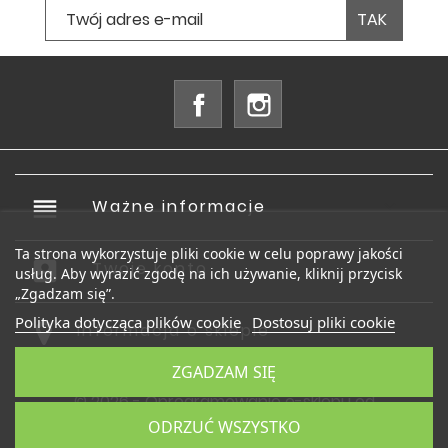
Facebook
Instagram
reorder
Ważne informacje

Ta strona wykorzystuje pliki cookie w celu poprawy jakości
account_box
Twoje konto

usług. Aby wyrazić zgodę na ich używanie, kliknij przycisk
„Zgadzam się”.
Polityka dotycząca plików cookie
Dostosuj pliki cookie
Informacja o sklepie
ZGADZAM SIĘ
© 2026 - Oprogramowanie e-sklepu od
PrestaShop™
ODRZUĆ WSZYSTKO