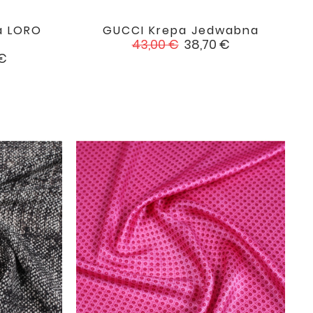
a LORO
GUCCI Krepa Jedwabna

favorite
favorite
Cena
Cena
43,00 €
38,70 €
podstawowa
 €