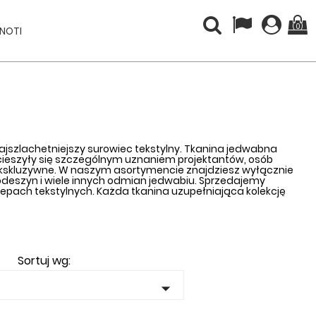
(0)
INOTI
jszlachetniejszy surowiec tekstylny. Tkanina jedwabna
 cieszyły się szczególnym uznaniem projektantów, osób
i ekskluzywne. W naszym asortymencie znajdziesz wyłącznie
epdeszyn i wiele innych odmian jedwabiu. Sprzedajemy
klepach tekstylnych. Każda tkanina uzupełniająca kolekcję
Sortuj wg:
