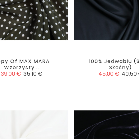
opy Of MAX MARA
100% Jedwabiu (


favorite
Wzorzysty...
Skośny)
Cena
Cena
Cena
Cena
39,00 €
35,10 €
45,00 €
40,50
podstawowa
podstawowa