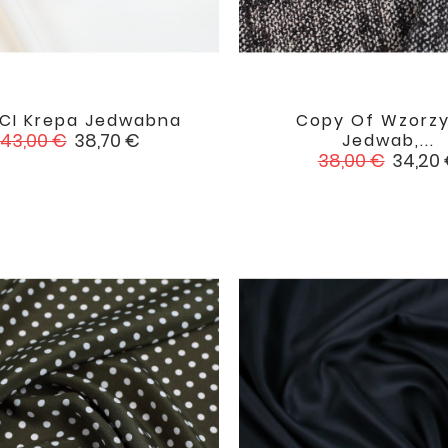
CI Krepa Jedwabna
Copy Of Wzorzy


favorite
Cena
Cena
43,00 €
38,70 €
Jedwab,...
podstawowa
Cena
Cena
38,00 €
34,20
podstawowa