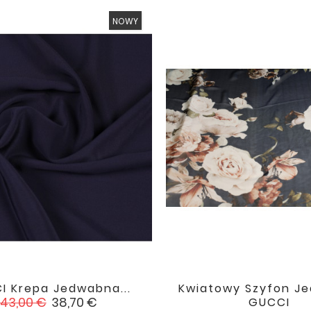
NOWY
I Krepa Jedwabna...
Kwiatowy Szyfon J


favorite
Cena
Cena
43,00 €
38,70 €
GUCCI