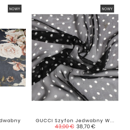
NOWY
NOWY
edwabny
GUCCI Szyfon Jedwabny W...

favorite
favorite
Cena
Cena
43,00 €
38,70 €