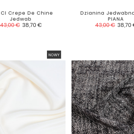
CI Crepe De Chine
Dzianina Jedwabn


favorite
Jedwab
PIANA
Cena
Cena
Cena
Cena
43,00 €
38,70 €
43,00 €
38,70
podstawowa
podstawowa
NOWY