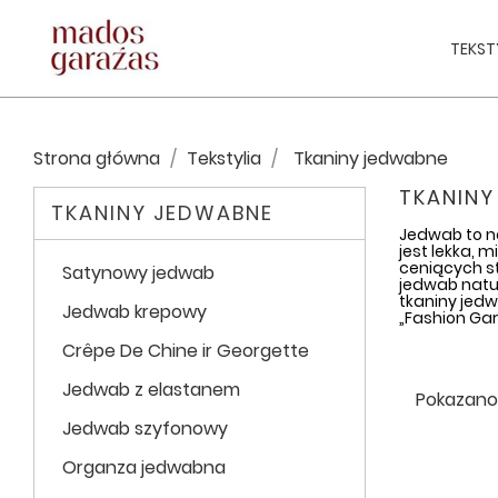
TEKST
Strona główna
Tekstylia
Tkaniny jedwabne
TKANINY
TKANINY JEDWABNE
Jedwab to na
jest lekka, 
ceniących st
Satynowy jedwab
jedwab natur
tkaniny jedw
Jedwab krepowy
„Fashion Ga
Crêpe De Chine ir Georgette
Jedwab z elastanem
Pokazano 1
Jedwab szyfonowy
Organza jedwabna