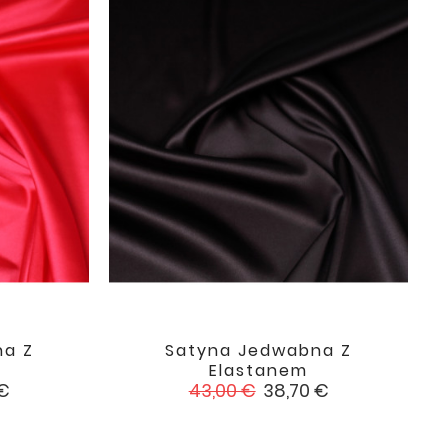
na Z
Satyna Jedwabna Z

favorite
favorite
Elastanem
Cena
Cena
 €
43,00 €
38,70 €
podstawowa