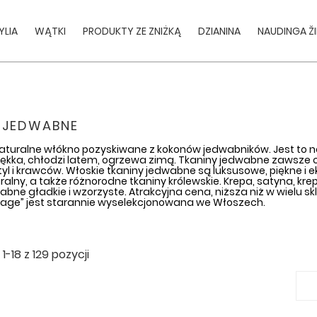
YLIA
WĄTKI
PRODUKTY ZE ZNIŻKĄ
DZIANINA
NAUDINGA Ž
 JEDWABNE
turalne włókno pozyskiwane z kokonów jedwabników. Jest to na
miękka, chłodzi latem, ogrzewa zimą. Tkaniny jedwabne zawsze
yl i krawców. Włoskie tkaniny jedwabne są luksusowe, piękne 
alny, a także różnorodne tkaniny królewskie. Krepa, satyna, kr
abne gładkie i wzorzyste. Atrakcyjna cena, niższa niż w wielu s
rage” jest starannie wyselekcjonowana we Włoszech.
-18 z 129 pozycji