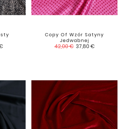
sty
Copy Of Wzór Satyny

favorite
favorite
Jedwabnej
Cena
Cena
 €
42,00 €
37,80 €
podstawowa