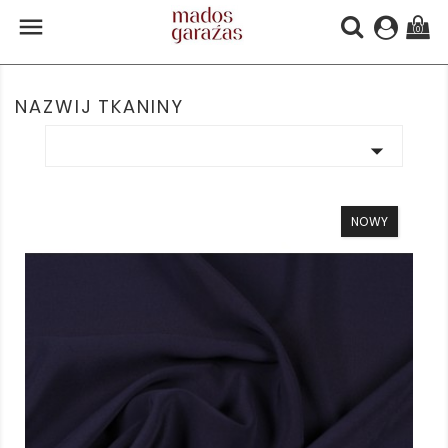

(0)
NAZWIJ TKANINY

NOWY