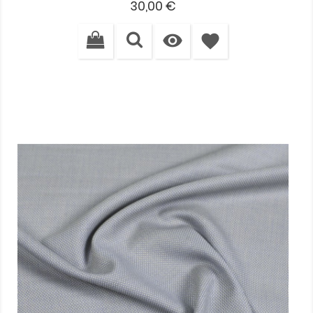
Cena
30,00 €

favorite