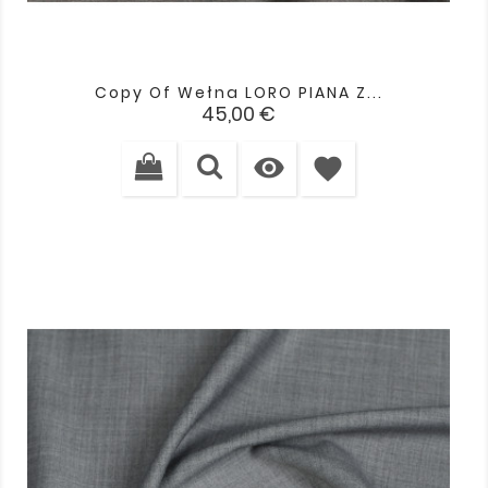
Copy Of Wełna LORO PIANA Z...
Cena
45,00 €

favorite