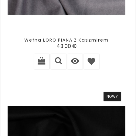
Wełna LORO PIANA Z Kaszmirem
Cena
43,00 €

favorite
NOWY