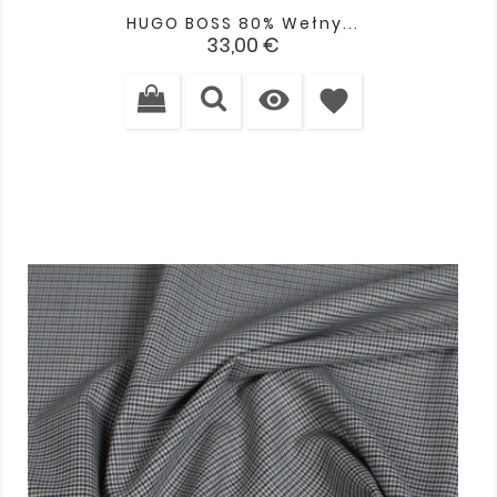
HUGO BOSS 80% Wełny...
Cena
33,00 €

favorite