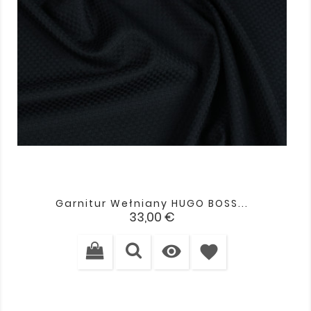
Garnitur Wełniany HUGO BOSS...
Cena
33,00 €

favorite