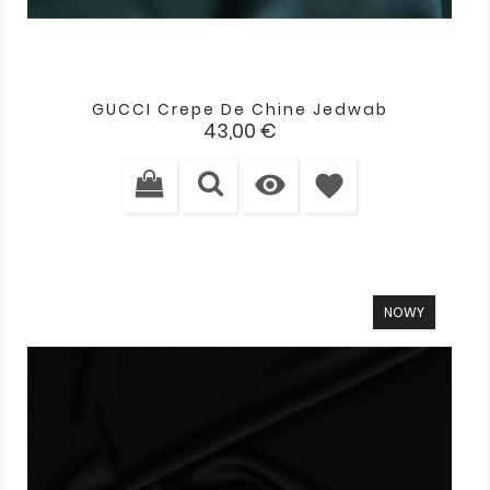
GUCCI Crepe De Chine Jedwab
Cena
43,00 €

favorite
NOWY