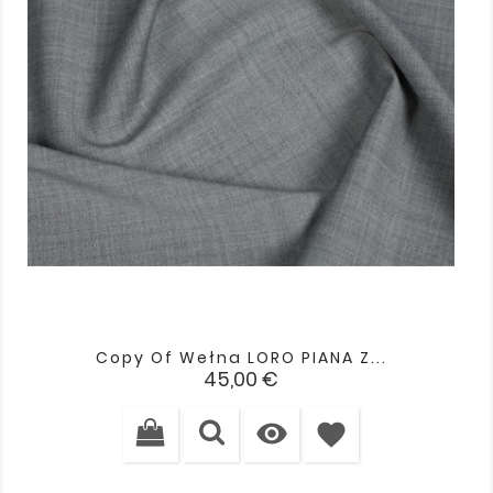
Copy Of Wełna LORO PIANA Z...
Cena
45,00 €

favorite