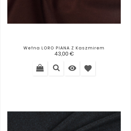
Wełna LORO PIANA Z Kaszmirem
Cena
43,00 €

favorite