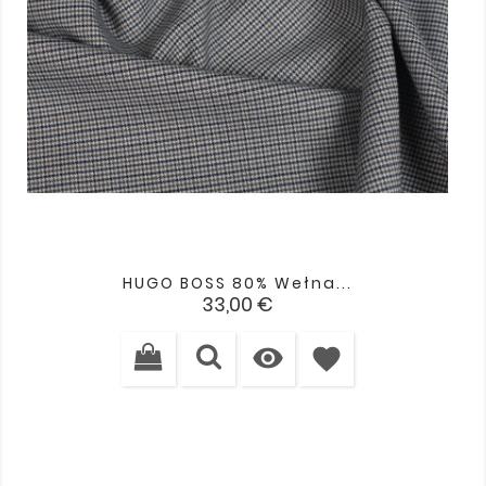
HUGO BOSS 80% Wełna...
Cena
33,00 €

favorite