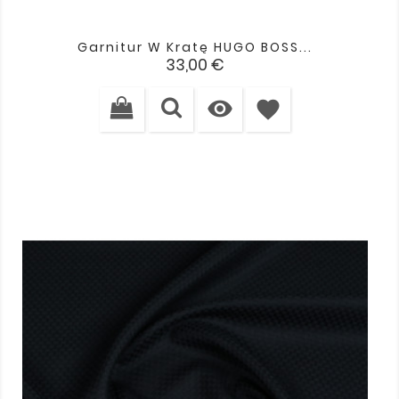
Garnitur W Kratę HUGO BOSS...
Cena
33,00 €

favorite