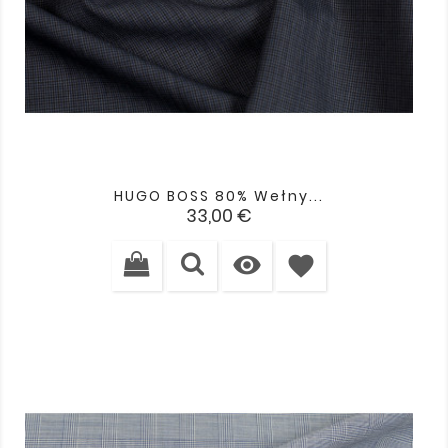
HUGO BOSS 80% Wełny...
Cena
33,00 €

favorite