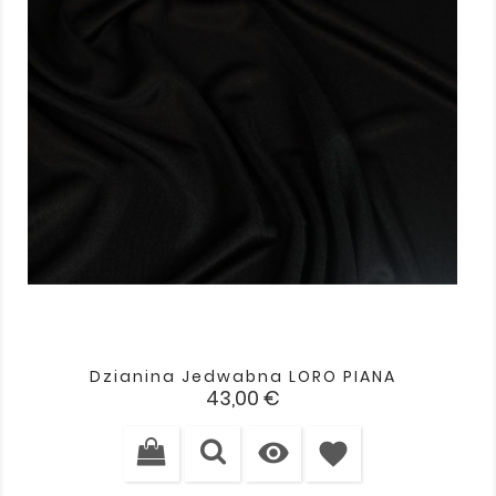
Dzianina Jedwabna LORO PIANA
Cena
43,00 €

favorite