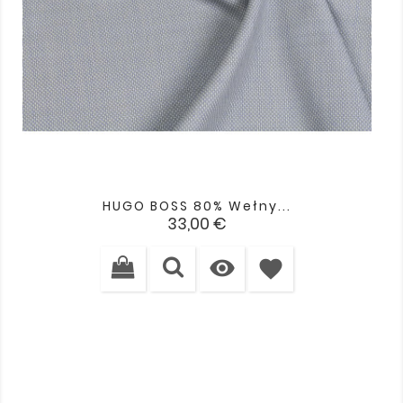
HUGO BOSS 80% Wełny...
Cena
33,00 €

favorite