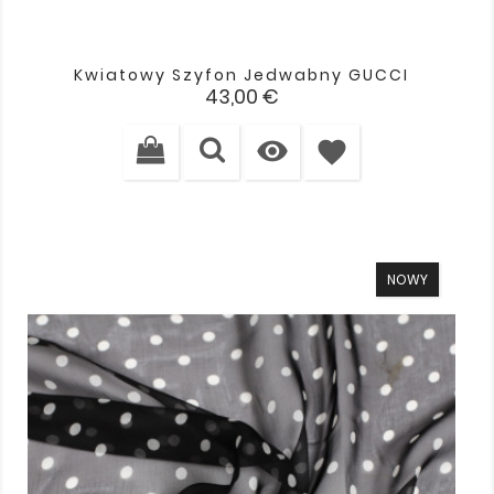
Kwiatowy Szyfon Jedwabny GUCCI
Cena
43,00 €

favorite
NOWY