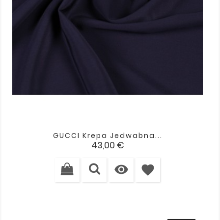
GUCCI Krepa Jedwabna...
Cena
43,00 €

favorite