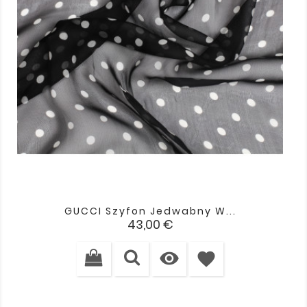
GUCCI Szyfon Jedwabny W...
Cena
43,00 €

favorite