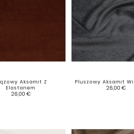
rązowy Aksamit Z
Pluszowy Aksamit W


favorite
Cena
26,00 €
Elastanem
Cena
26,00 €