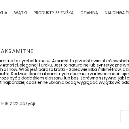
YLIA
WĄTKI
PRODUKTY ZE ZNIŻKĄ
DZIANINA
NAUDINGA Ž
 AKSAMITNE
mitne to symbol luksusu. Aksamit to przedstawiciel królewskic
ętności, elegancji i uroku. Jest to naturalne lub syntetyczne
osnów. Włos jest bardzo krótki – zaledwie kilka milimetrów, dzięk
iatło. Rodzina tkanin aksamitnych obejmuje zarówno mocniejszy,
oże być z dodatkiem elastanu lub bez. Zarówno sztywna, jak i c
t najbardziej codzienne ubrania będą wyglądać wyjątkowo odśw
1-18 z 22 pozycji