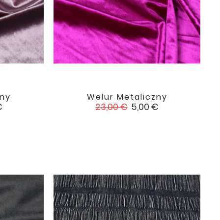
zny
Welur Metaliczny

favorite
favorite
Cena
Cena
€
23,00 €
5,00 €
podstawowa