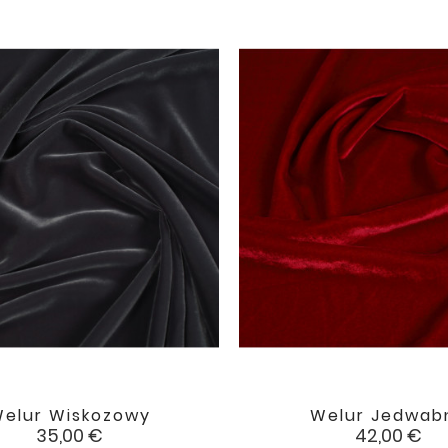
elur Wiskozowy
Welur Jedwab


favorite
Cena
Cena
35,00 €
42,00 €