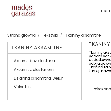
TEKST
Strona główna
Tekstylia
Tkaniny aksamitne
TKANINY
TKANINY AKSAMITNE
Tkaniny aksa
poziom odświ
dodatkowych 
Aksamit bez elastanu
odbijając św
Tkanina ta m
Aksamit z elastanem
kurtkę, nawe
Dzianina aksamitna, welur
Velvetas
Pokazano 