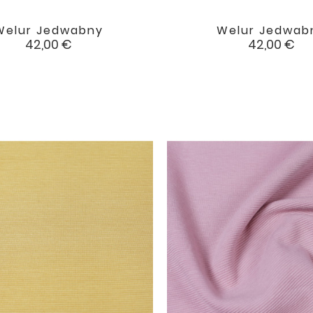
Welur Jedwabny
Welur Jedwab


favorite
Cena
Cena
42,00 €
42,00 €