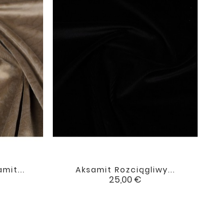
mit...
Aksamit Rozciągliwy...

favorite
favorite
Cena
25,00 €