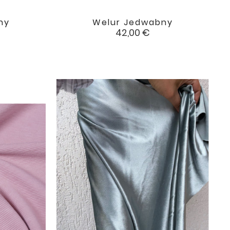
ny
Welur Jedwabny

favorite
favorite
Cena
42,00 €