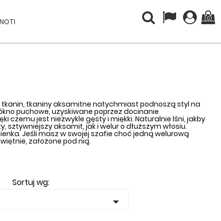
(0)
INOTI
h tkanin, tkaniny aksamitne natychmiast podnoszą styl na
 włókno puchowe, uzyskiwane poprzez docinanie
i czemu jest niezwykle gęsty i miękki. Naturalnie lśni, jakby
 sztywniejszy aksamit, jak i welur o dłuższym włosiu.
ienka. Jeśli masz w swojej szafie choć jedną welurową
iętnie, założone pod nią.
Sortuj wg:
