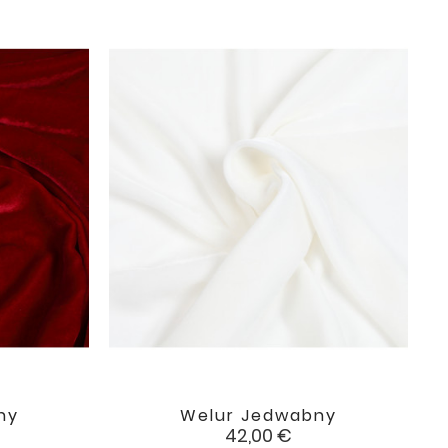
ny
Welur Jedwabny

favorite
favorite
Cena
42,00 €