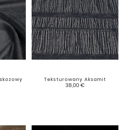
iskozowy
Teksturowany Aksamit

favorite
favorite
Cena
38,00 €