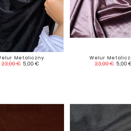
elur Metaliczny
Welur Metalic


favorite
Cena
Cena
Cena
Cena
23,00 €
5,00 €
23,00 €
5,00 
podstawowa
podstawowa