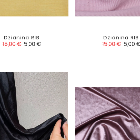
Dzianina RIB
Dzianina RIB


favorite
Cena
Cena
Cena
Cena
15,00 €
5,00 €
15,00 €
5,00 
podstawowa
podstawowa