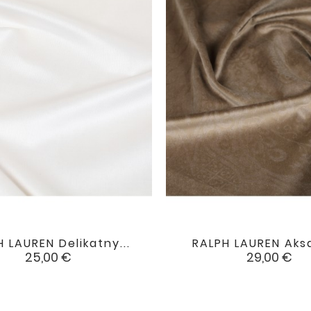
 LAUREN Delikatny...
RALPH LAUREN Aksa


favorite
Cena
Cena
25,00 €
29,00 €