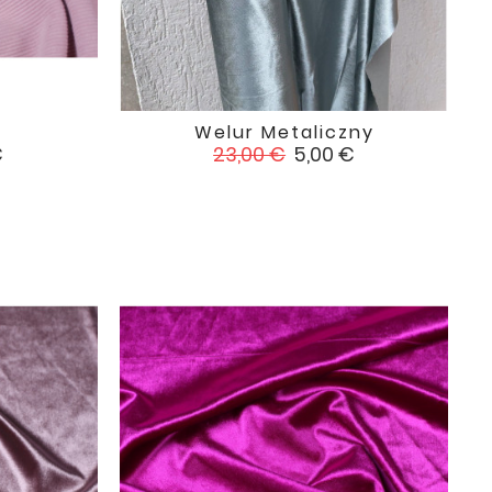
Welur Metaliczny

favorite
favorite
Cena
Cena
€
23,00 €
5,00 €
podstawowa