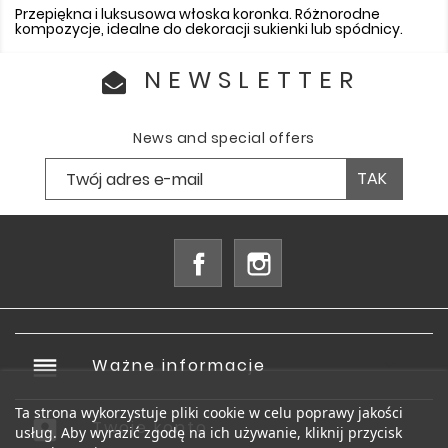
Przepiękna i luksusowa włoska koronka. Różnorodne
kompozycje, idealne do dekoracji sukienki lub spódnicy.
NEWSLETTER
News and special offers
Facebook
Instagram
reorder
Ważne informacje

Ta strona wykorzystuje pliki cookie w celu poprawy jakości
account_box
Twoje konto

usług. Aby wyrazić zgodę na ich używanie, kliknij przycisk