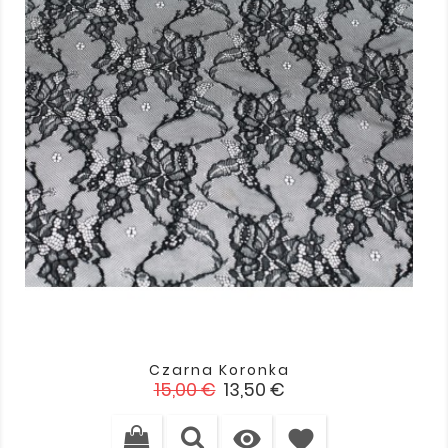
Czarna Koronka
Cena
Cena
15,00 €
13,50 €
podstawowa

favorite