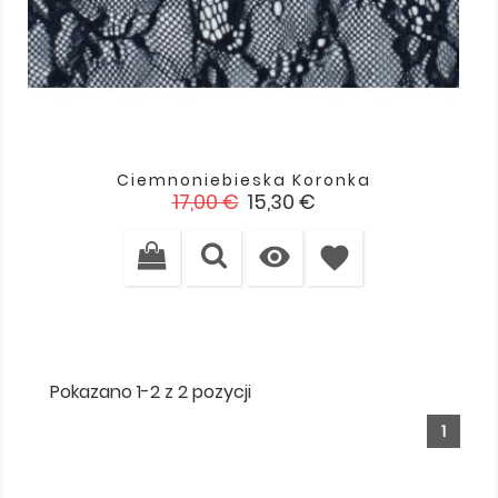
Ciemnoniebieska Koronka
Cena
Cena
17,00 €
15,30 €
podstawowa

favorite
Pokazano 1-2 z 2 pozycji
1