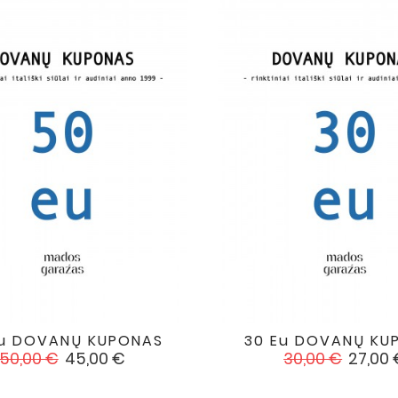
Eu DOVANŲ KUPONAS
30 Eu DOVANŲ KU


favorite
Įprasta
Kaina
Įprasta
Kaina
50,00 €
45,00 €
30,00 €
27,00 
kaina
kaina