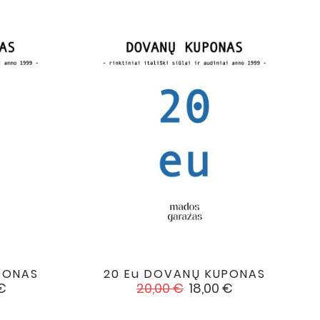
PONAS
20 Eu DOVANŲ KUPONAS

favorite
favorite
Įprasta
Kaina
€
20,00 €
18,00 €
kaina