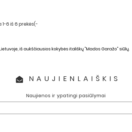
1-6 iš 6 prekės(-
etuvoje, iš aukščiausios kokybės itališkų "Mados Garažo" siūlų.
NAUJIENLAIŠKIS
Naujienos ir ypatingi pasiūlymai