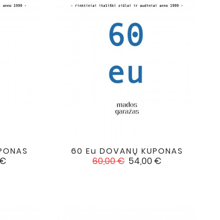
UPONAS
60 Eu DOVANŲ KUPONAS

favorite
favorite
Įprasta
Kaina
 €
60,00 €
54,00 €
kaina