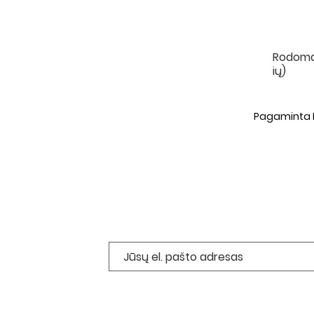
Rodoma 
ių)
Pagaminta Li