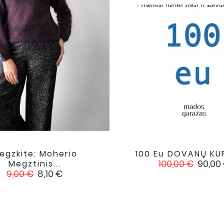
egzkite: Moherio
100 Eu DOVANŲ K


favorite
Įprasta
Kaina
100,00 €
90,00
Megztinis...
Įprasta
Kaina
kaina
9,00 €
8,10 €
kaina