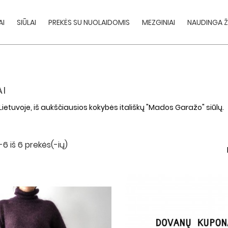
AI
SIŪLAI
PREKĖS SU NUOLAIDOMIS
MEZGINIAI
NAUDINGA Ž
AI
etuvoje, iš aukščiausios kokybės itališkų "Mados Garažo" siūlų.
6 iš 6 prekės(-ių)