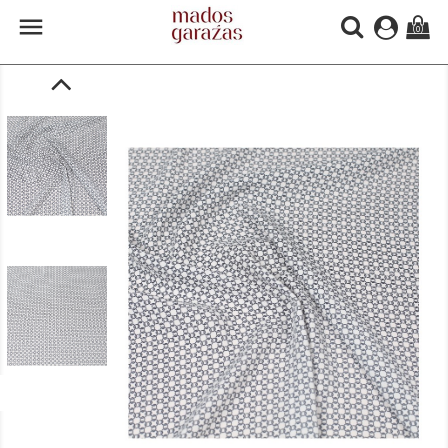

(0)