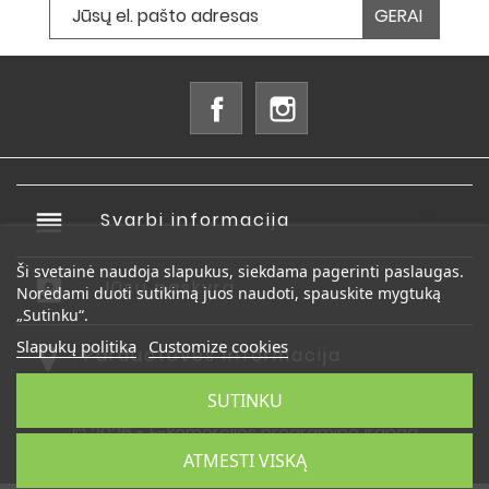
Facebook
Instagram
reorder
Svarbi informacija

Ši svetainė naudoja slapukus, siekdama pagerinti paslaugas.
account_box
Jūsų paskyra

Norėdami duoti sutikimą juos naudoti, spauskite mygtuką
„Sutinku“.
Slapukų politika
Customize cookies
Parduotuvės informacija
SUTINKU
© 2026 - E-komercijos programinė įranga
PrestaShop™
ATMESTI VISKĄ