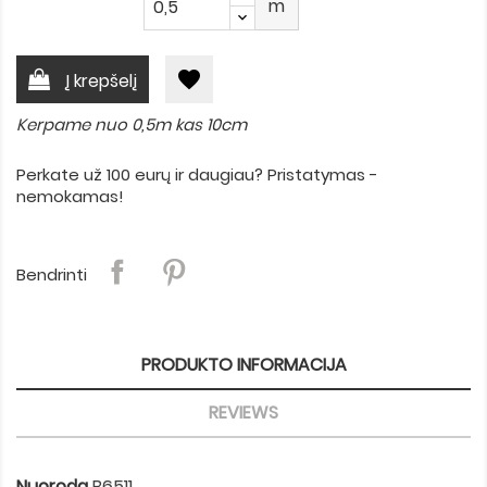
m
favorite
Į krepšelį
Kerpame nuo 0,5m kas 10cm
Perkate už 100 eurų ir daugiau? Pristatymas -
nemokamas!
Bendrinti
PRODUKTO INFORMACIJA
REVIEWS
Nuoroda
B6511