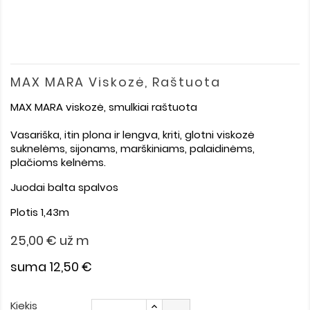
MAX MARA Viskozė, Raštuota
MAX MARA viskozė, smulkiai raštuota
Vasariška, itin plona ir lengva, kriti, glotni viskozė
suknelėms, sijonams, marškiniams, palaidinėms,
plačioms kelnėms.
Juodai balta spalvos
Plotis 1,43m
25,00 €
už m
suma 12,50 €
Kiekis