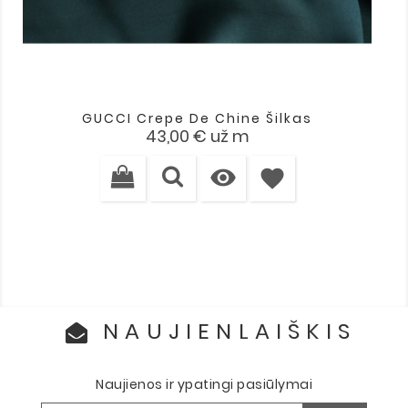
GUCCI Crepe De Chine Šilkas
Kaina
43,00 €
už m

favorite
NAUJIENLAIŠKIS
Naujienos ir ypatingi pasiūlymai