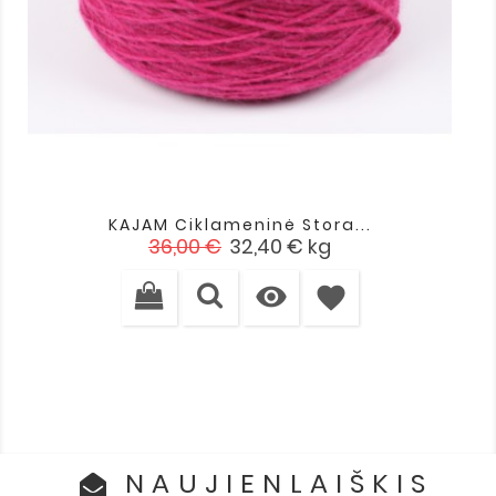
KAJAM Ciklameninė Stora...
Įprasta
Kaina
36,00 €
32,40 €
kg
kaina

favorite
NAUJIENLAIŠKIS