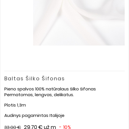
Baltas Šilko Šifonas
Pieno spalvos 100% natūralaus šilko šifonas
Permatomas, lengvas, delikatus.
Plotis 1,3m
Audinys pagamintas Italijoje
29,70 €
už m
- 10%
33,00 €