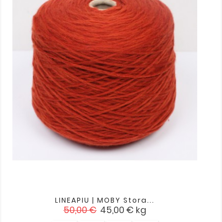
LINEAPIU | MOBY Stora...
Įprasta
Kaina
50,00 €
45,00 €
kg
kaina