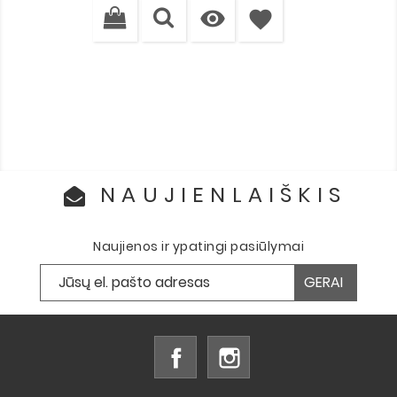

favorite
NAUJIENLAIŠKIS
Naujienos ir ypatingi pasiūlymai
Facebook
Instagram