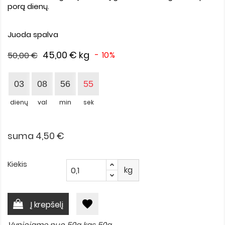
porą dienų.
Juoda spalva
45,00 €
kg
- 10%
50,00 €
03
08
56
55
dienų
val
min
sek
suma 4,50 €
Kiekis
kg
favorite
Į krepšelį
Vyniojame nuo 50g kas 50g