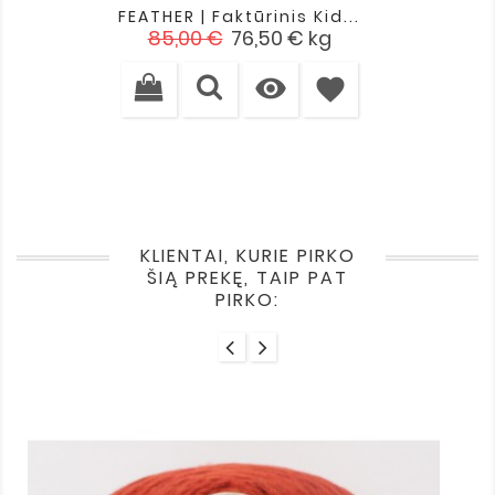
FEATHER | Faktūrinis Kid...
Įprasta
Kaina
85,00 €
76,50 €
kg
kaina

favorite
KLIENTAI, KURIE PIRKO
ŠIĄ PREKĘ, TAIP PAT
PIRKO: