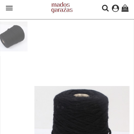

(0)