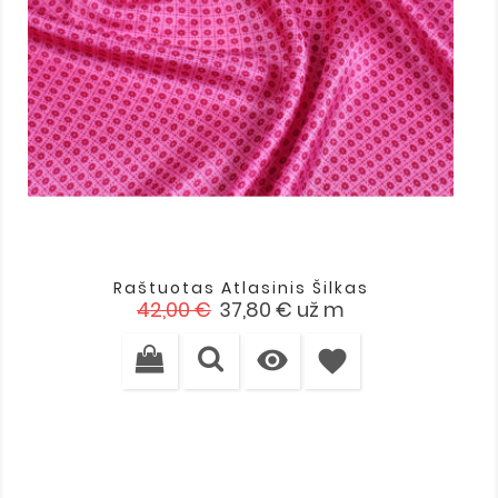
Raštuotas Atlasinis Šilkas
Įprasta
Kaina
42,00 €
37,80 €
už m
kaina

favorite