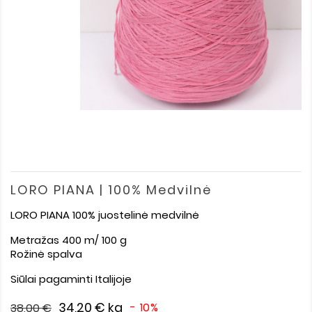
LORO PIANA | 100% Medvilnė
LORO PIANA 100% juostelinė medvilnė
Metražas 400
m/ 100 g
Rožinė spalva
Siūlai pagaminti Italijoje
34,20 €
kg
- 10%
38,00 €