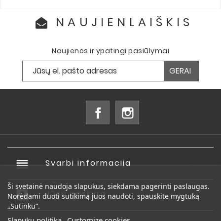
NAUJIENLAIŠKIS
Naujienos ir ypatingi pasiūlymai
Facebook
Instagram
reorder
Svarbi informacija

Ši svetainė naudoja slapukus, siekdama pagerinti paslaugas.
account_box
Jūsų paskyra

Norėdami duoti sutikimą juos naudoti, spauskite mygtuką
„Sutinku“.
Slapukų politika
Customize cookies