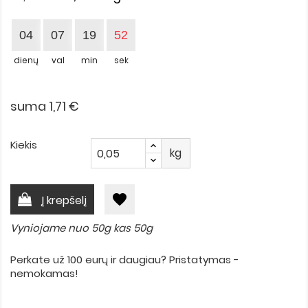
04
07
19
52
dienų
val
min
sek
suma 1,71 €
Kiekis
kg
favorite
Į krepšelį
Vyniojame nuo 50g kas 50g
Perkate už 100 eurų ir daugiau? Pristatymas -
nemokamas!