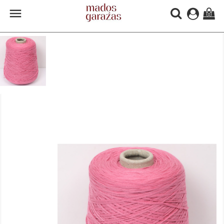

(0)