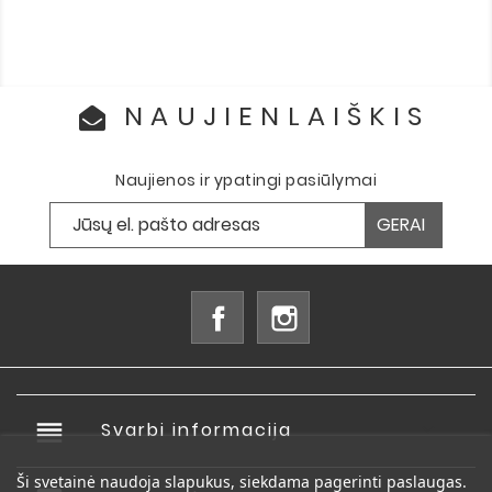
NAUJIENLAIŠKIS
Naujienos ir ypatingi pasiūlymai
Facebook
Instagram
reorder
Svarbi informacija

Ši svetainė naudoja slapukus, siekdama pagerinti paslaugas.