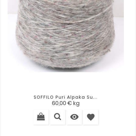
SOFFILO Puri Alpaka Su...
Kaina
60,00 €
kg

favorite