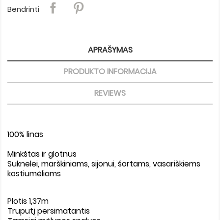
Bendrinti
APRAŠYMAS
PRODUKTO INFORMACIJA
REVIEWS
100% linas
Minkštas ir glotnus
Suknelei, marškiniams, sijonui, šortams, vasariškiems
kostiumėliams
Plotis 1,37m
Truputį persimatantis