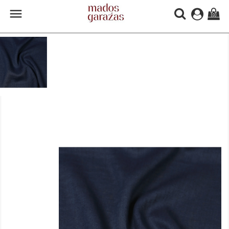

(0)