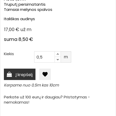
Truputį persimatantis
Tamsiai mėlynos spalvos
Itališkas audinys
17,00 €
už m
suma 8,50 €
Kiekis
m
favorite
Į krepšelį
Kerpame nuo 0,5m kas 10cm
Perkate už 100 eurų ir daugiau? Pristatymas -
nemokamas!