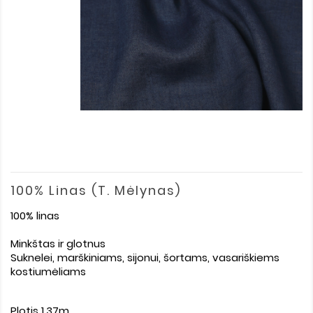
100% Linas (t. Mėlynas)
100% linas
Minkštas ir glotnus
Suknelei, marškiniams, sijonui, šortams, vasariškiems
kostiumėliams
Plotis 1,37m