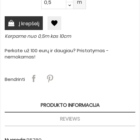
m
favorite
Į krepšelį
Kerpame nuo 0,5m kas 10cm
Perkate už 100 eurų ir daugiau? Pristatymas -
nemokamas!
Bendrinti
PRODUKTO INFORMACIJA
REVIEWS