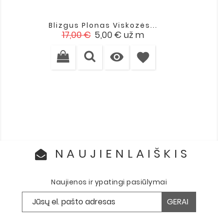
Blizgus Plonas Viskozės...
Įprasta
Kaina
17,00 €
5,00 €
už m
kaina

favorite
NAUJIENLAIŠKIS
Naujienos ir ypatingi pasiūlymai