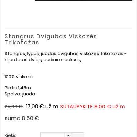
Stangrus Dvigubas Viskozės
Trikotažas
Stangrus, lygus, juodas dvigubas viskozės trikotažas -
klijuotas iš dviejų audinio sluoksnių
100% viskozė
Plotis 1,45m
Spalva: juoda
17,00 €
už m
25,00 €
SUTAUPYKITE 8,00 €
už m
suma 8,50 €
Kiekis