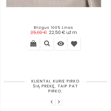
Blizgus 100% Linas
Įprasta
Kaina
25,00 €
22,50 €
už m
kaina

favorite
KLIENTAI, KURIE PIRKO
ŠIĄ PREKĘ, TAIP PAT
PIRKO: