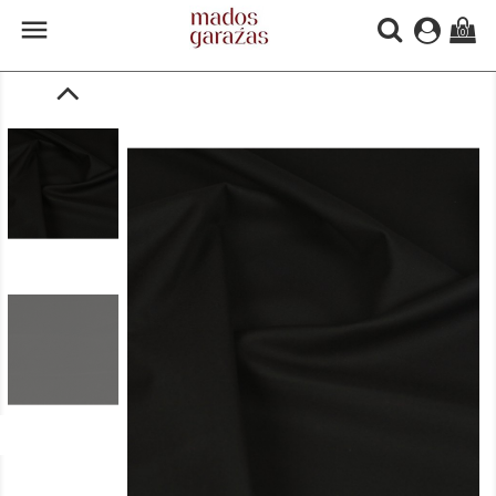

(0)