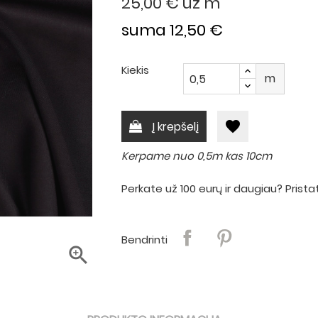
25,00 €
už m
suma 12,50 €
Kiekis
m
favorite
Į krepšelį
Kerpame nuo 0,5m kas 10cm
Perkate už 100 eurų ir daugiau? Pri
Bendrinti
