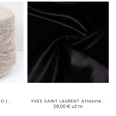
 |...
YVES SAINT LAURENT Atlasinė...

favorite
favorite
Kaina
28,00 €
už m