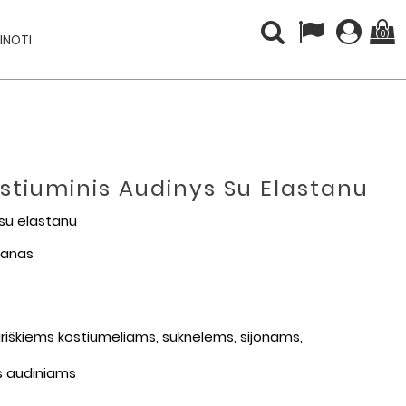
(0)
INOTI
ostiuminis Audinys Su Elastanu
 su elastanu
stanas
sariškiems kostiumėliams, suknelėms, sijonams,
os audiniams