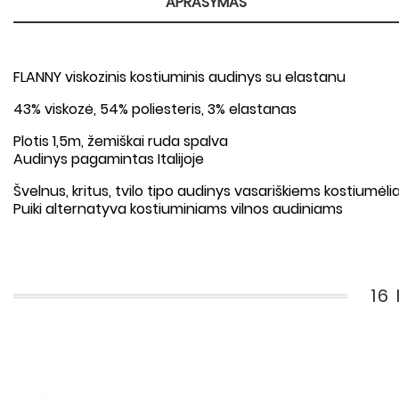
APRAŠYMAS
FLANNY viskozinis kostiuminis audinys su elastanu
43% viskozė, 54% poliesteris, 3% elastanas
Plotis 1,5m, žemiškai ruda spalva
Audinys pagamintas Italijoje
Švelnus, kritus, tvilo tipo audinys vasariškiems kostiumė
Puiki alternatyva kostiuminiams vilnos audiniams
16