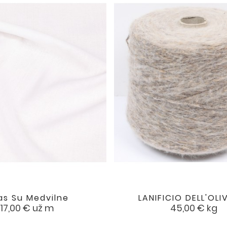
as Su Medvilne
LANIFICIO DELL'OLIVO


favorite
Kaina
Kaina
17,00 €
už m
45,00 €
kg