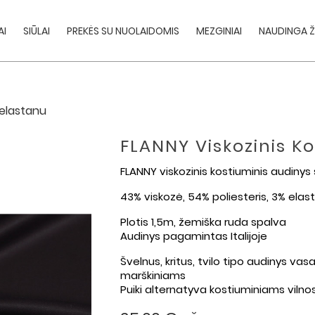
AI
SIŪLAI
PREKĖS SU NUOLAIDOMIS
MEZGINIAI
NAUDINGA Ž
 elastanu
FLANNY Viskozinis K
FLANNY viskozinis kostiuminis audinys
43% viskozė, 54% poliesteris, 3% ela
Plotis 1,5m, žemiška ruda spalva
Audinys pagamintas Italijoje
Švelnus, kritus, tvilo tipo audinys va
marškiniams
Puiki alternatyva kostiuminiams viln