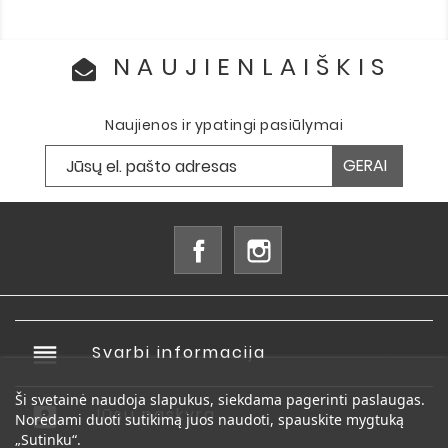
NAUJIENLAIŠKIS
Naujienos ir ypatingi pasiūlymai
Facebook
Instagram
reorder
Svarbi informacija

Ši svetainė naudoja slapukus, siekdama pagerinti paslaugas.
account_box
Jūsų paskyra

Norėdami duoti sutikimą juos naudoti, spauskite mygtuką
„Sutinku“.