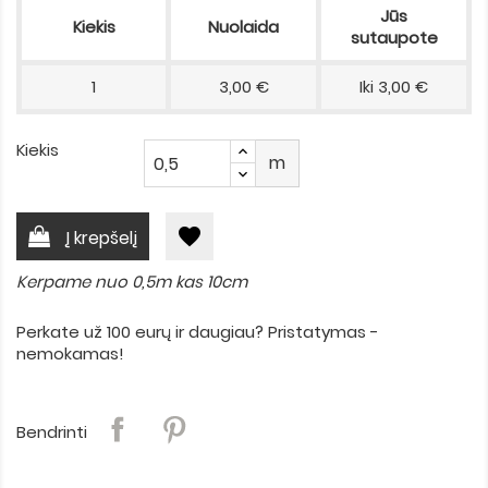
Jūs
Kiekis
Nuolaida
sutaupote
1
3,00 €
Iki 3,00 €
Kiekis
m
favorite
Į krepšelį
Kerpame nuo 0,5m kas 10cm
Perkate už 100 eurų ir daugiau? Pristatymas -
nemokamas!
Bendrinti