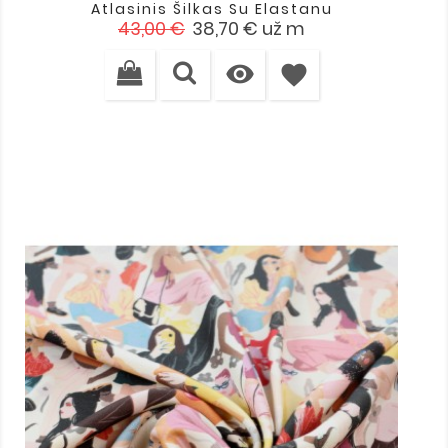
Atlasinis Šilkas Su Elastanu
Įprasta
Kaina
43,00 €
38,70 €
už m
kaina

favorite