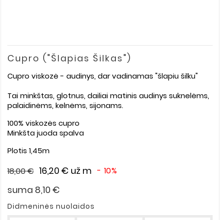
Cupro ("šlapias Šilkas")
Cupro viskozė - audinys, dar vadinamas "šlapiu šilku"
Tai minkštas, glotnus, dailiai matinis audinys suknelėms,
palaidinėms, kelnėms, sijonams.
100% viskozės cupro
Minkšta juoda spalva
Plotis 1,45m
16,20 €
už m
- 10%
18,00 €
suma 8,10 €
Didmeninės nuolaidos