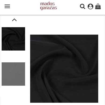

(0)