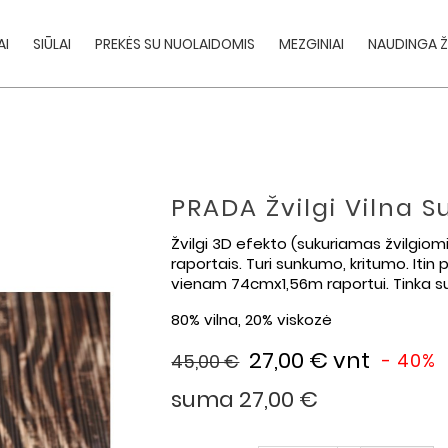
AI
SIŪLAI
PREKĖS SU NUOLAIDOMIS
MEZGINIAI
NAUDINGA Ž
PRADA Žvilgi Vilna S
Žvilgi 3D efekto (sukuriamas žvilgiom
raportais. Turi sunkumo, kritumo. Itin 
vienam 74cmx1,56m raportui. Tinka su
80% vilna, 20% viskozė
27,00 €
vnt
- 40%
45,00 €
suma 27,00 €