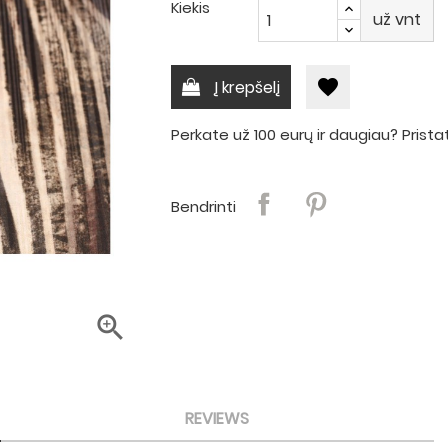
Kiekis
už vnt
favorite
Į krepšelį
Perkate už 100 eurų ir daugiau? Pri
Bendrinti

REVIEWS