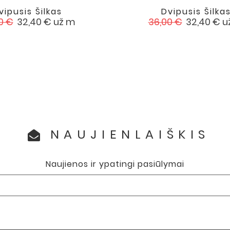
vipusis Šilkas
Dvipusis Šilka


favorite
sta
Kaina
Įprasta
Kaina
0 €
32,40 €
už m
36,00 €
32,40 €
u
a
kaina
NAUJIENLAIŠKIS
Naujienos ir ypatingi pasiūlymai