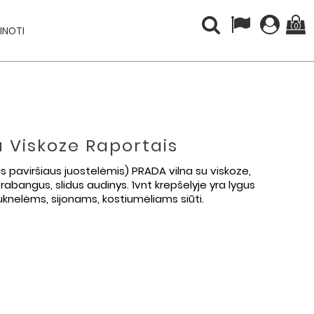
(0)
INOTI
u Viskoze Raportais
is paviršiaus juostelėmis) PRADA vilna su viskoze,
prabangus, slidus audinys. 1vnt krepšelyje yra lygus
knelėms, sijonams, kostiumėliams siūti.