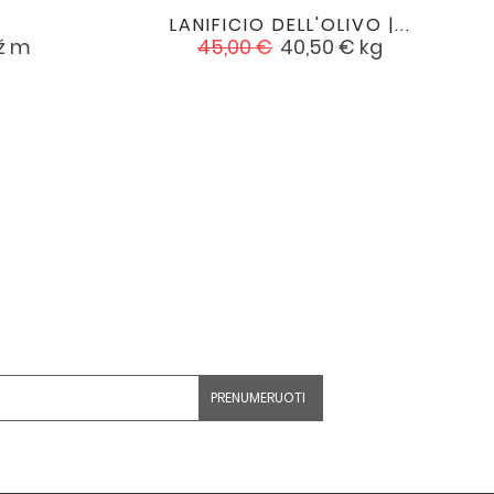
s
LANIFICIO DELL'OLIVO |...

favorite
favorite
Įprasta
Kaina
ž m
45,00 €
40,50 €
kg
kaina