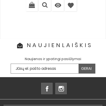

favorite
NAUJIENLAIŠKIS
Naujienos ir ypatingi pasiūlymai
Facebook
Instagram