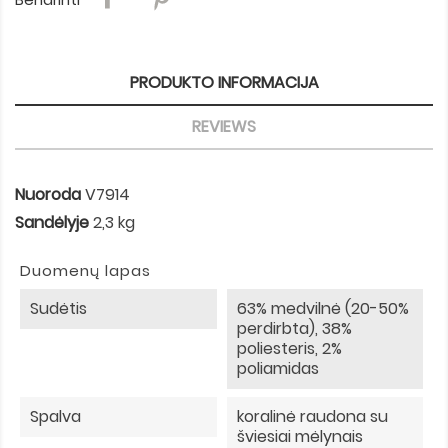
PRODUKTO INFORMACIJA
REVIEWS
Nuoroda
V7914
Sandėlyje
2,3 kg
Duomenų lapas
Sudėtis
63% medvilnė (20-50%
perdirbta), 38%
poliesteris, 2%
poliamidas
Spalva
koralinė raudona su
šviesiai mėlynais