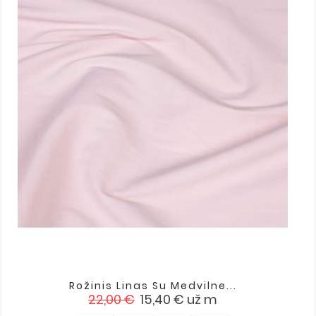
Rožinis Linas Su Medvilne...
Įprasta
Kaina
22,00 €
15,40 €
už m
kaina