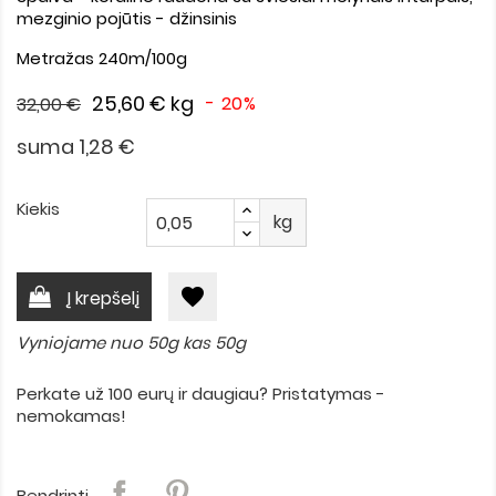
mezginio pojūtis - džinsinis
Metražas 240m/100g
25,60 €
kg
- 20%
32,00 €
suma 1,28 €
Kiekis
kg
favorite
Į krepšelį
Vyniojame nuo 50g kas 50g
Perkate už 100 eurų ir daugiau? Pristatymas -
nemokamas!
Bendrinti