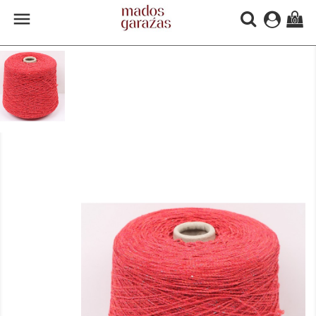

(0)