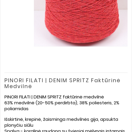
PINORI FILATI | DENIM SPRITZ Faktūrinė
Medvilnė
PINORI FILATI | DENIM SPRITZ faktūrinė medvilnė
63% medvilnė (20-50% perdirbta), 38% poliesteris, 2%
poliamidas
Išskirtinė, krepinė, žaisminga medvilnės gija, apsukta
plonyčiu siūlu
Spalva - koralinė raudona su šviesiai mėlynais intarpais,