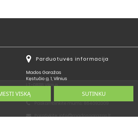
Parduotuvės informacija
Mados Garažas
Kęstučio g. 1, Vilnius
LT-08118 Vilnius
Lietuva
MESTI VISKĄ
SUTINKU
Paskambinkite mums:
864092009
Parašykite:
info@madosgarazas.lt