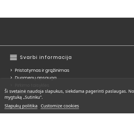
reorder
Svarbi informacija
Pristatymas ir grąžinimas
Duomenų apsauga
Pirkimo taisyklės
Ši svetainė naudoja slapukus, siekdama pagerinti paslaugas. No
Apie mus
mygtuką „Sutinku“.
Slapukų politika
Customize cookies