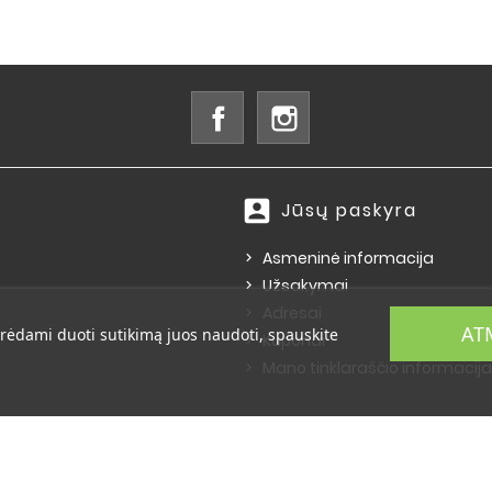
Facebook
Instagram
account_box
Jūsų paskyra
Asmeninė informacija
Užsakymai
Adresai
AT
rėdami duoti sutikimą juos naudoti, spauskite
Kuponai
Mano tinklaraščio informacija
© 2026 - E-komercijos programinė įranga PrestaShop™