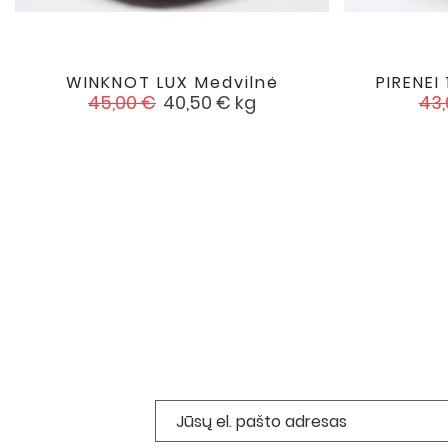
WINKNOT LUX Medvilnė
PIRENEI 

favorite
Įprasta
Kaina
Įpr
45,00 €
40,50 €
kg
43,
kaina
kai