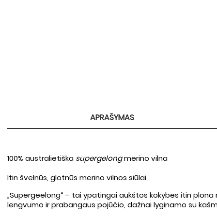
APRAŠYMAS
100% australietiška
supergelong
merino vilna
Itin švelnūs, glotnūs merino vilnos siūlai.
„Supergeelong“ – tai ypatingai aukštos kokybės itin plona m
lengvumo ir prabangaus pojūčio, dažnai lyginamo su kašm