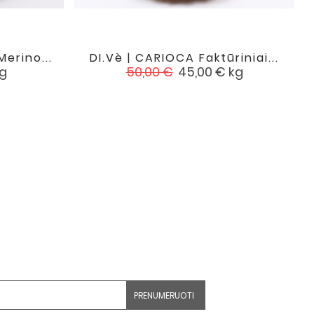
erino...
DI.Vè | CARIOCA Faktūriniai...

favorite
favorite
Įprasta
Kaina
g
50,00 €
45,00 €
kg
kaina