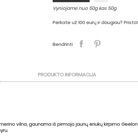
Vyniojame nuo 50g kas 50g
Perkate už 100 eurų ir daugiau? Pri
Bendrinti
PRODUKTO INFORMACIJA
erino vilna, gaunama iš pirmojo jaunų ėriukų kirpimo Geelong r
yru.