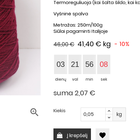
Termoreguliuoja (kai šalta šildo, kai k
Vyšninė spalva
Metražas: 250m/100g
Siūlai pagaminti Italijoje
41,40 €
kg
- 10%
46,00 €
03
21
56
07
dienų
val
min
sek
suma 2,07 €

Kiekis
kg
favorite
Į krepšelį