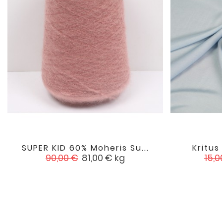
SUPER KID 60% Moheris Su...
Kritus

favorite
Įprasta
Kaina
Įpr
90,00 €
81,00 €
kg
15,0
kaina
kai