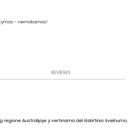
statymas - nemokamas!
REVIEWS
egione Australijoje; ji vertinama dėl išskirtinio švelnumo,