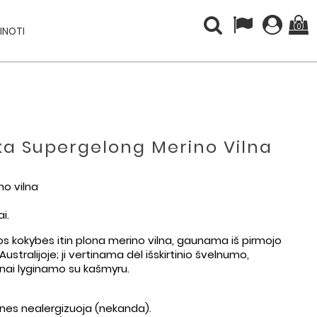
(0)
INOTI
ška Supergelong Merino Vilna
o vilna
i.
os kokybės itin plona merino vilna, gaunama iš pirmojo
stralijoje; ji vertinama dėl išskirtinio švelnumo,
nai lyginamo su kašmyru.
 nes nealergizuoja (nekanda).