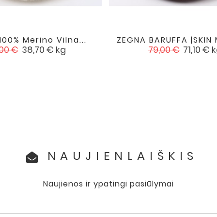
100% Merino Vilna...
ZEGNA BARUFFA |SKIN M


favorite
asta
Kaina
Įprasta
Kaina
00 €
38,70 €
kg
79,00 €
71,10 €
k
na
kaina
NAUJIENLAIŠKIS
Naujienos ir ypatingi pasiūlymai