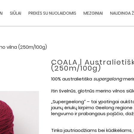
AI
SIŪLAI
PREKĖS SU NUOLAIDOMIS
MEZGINIAI
NAUDINGA Ž
no vilna (250m/100g)
COALA | Australieti
(250m/100g)
100% australietiška
supergelong
merin
Itin švelnūs, glotnūs merino vilnos siūla
„Supergeelong“ – tai ypatingai aukšt
jaunų ėriukų kirpimo Geelong regione Au
lengvumo ir prabangaus pojūčio, daž
Tinka jautriaodžiams bei kūdikėliams,