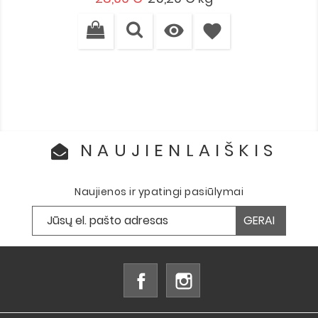
kaina

favorite
NAUJIENLAIŠKIS
Naujienos ir ypatingi pasiūlymai
Facebook
Instagram