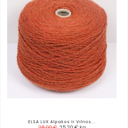
ELSA LUX Alpakos Ir Vilnos...
Įprasta
Kaina
28,00 €
25,20 €
kg