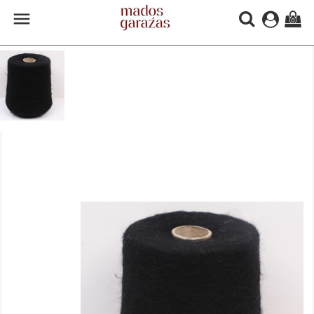

(0)