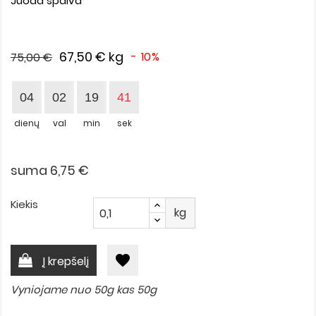
Juoda spalva
67,50 €
kg
- 10%
75,00 €
04
02
19
40
dienų
val
min
sek
suma 6,75 €
Kiekis
kg
favorite
Į krepšelį
Vyniojame nuo 50g kas 50g