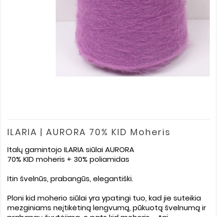
ILARIA | AURORA 70% KID Moheris
Italų gamintojo ILARIA siūlai AURORA
70% KID moheris + 30% poliamidas
Itin švelnūs, prabangūs, elegantiški.
Ploni kid moherio siūlai yra ypatingi tuo, kad jie suteikia
mezginiams neįtikėtiną lengvumą, pūkuotą švelnumą ir