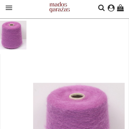

(0)