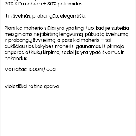
70% KID moheris + 30% poliamidas
Itin švelnūs, prabangūs, elegantiški.
Ploni kid moherio siūlai yra ypatingi tuo, kad jie suteikia
mezginiams neįtikėtiną lengvumą, pūkuotą švelnumą
ir prabangų švytėjimą, o pats kid moheris – tai
aukščiausios kokybės moheris, gaunamas iš pirmojo
angoros ožkiukų kirpimo, todėl jis yra ypač švelnus ir
nekandus.
Metražas: 1000m/100g
Violetiškai rožinė spalva