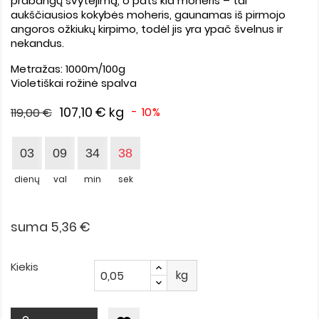
prabangų švytėjimą, o pats kid moheris – tai
aukščiausios kokybės moheris, gaunamas iš pirmojo
angoros ožkiukų kirpimo, todėl jis yra ypač švelnus ir
nekandus.
Metražas: 1000m/100g
Violetiškai rožinė spalva
107,10 €
kg
- 10%
119,00 €
03
09
34
37
dienų
val
min
sek
suma 5,36 €
Kiekis
kg