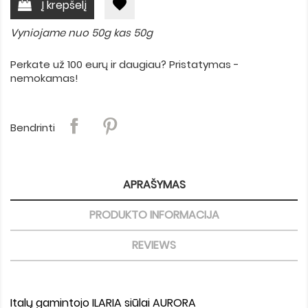
favorite
Į krepšelį
Vyniojame nuo 50g kas 50g
Perkate už 100 eurų ir daugiau? Pristatymas -
nemokamas!
Bendrinti
APRAŠYMAS
PRODUKTO INFORMACIJA
REVIEWS
Italų gamintojo ILARIA siūlai AURORA