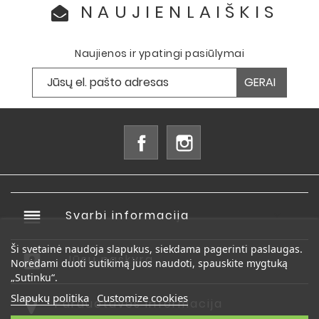
NAUJIENLAIŠKIS
Naujienos ir ypatingi pasiūlymai
Facebook
Instagram
reorder
Svarbi informacija

Ši svetainė naudoja slapukus, siekdama pagerinti paslaugas.
account_box
Jūsų paskyra

Norėdami duoti sutikimą juos naudoti, spauskite mygtuką
„Sutinku“.
Slapukų politika
Customize cookies
Parduotuvės informacija