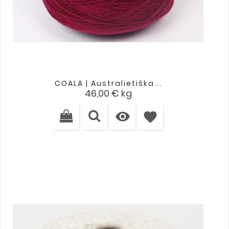
COALA | Australietiška...
Kaina
46,00 €
kg

favorite