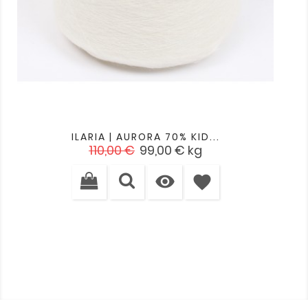
ILARIA | AURORA 70% KID...
Įprasta
Kaina
110,00 €
99,00 €
kg
kaina

favorite