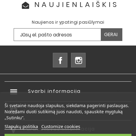
NAUJIENLAIŠKIS
Naujienos ir ypatingi pasiūlymai
Facebook
Instagram
reorder
Svarbi informacija

Ši svetainė naudoja slapukus, siekdama pagerinti paslaugas.
account_box
Jūsų paskyra

Norėdami duoti sutikimą juos naudoti, spauskite mygtuką
„Sutinku“.
Slapukų politika
Customize cookies
Parduotuvės informacija