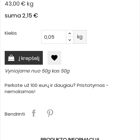
43,00 €
kg
suma 2,15 €
Kiekis
kg
favorite
Į krepšelį
Vyniojame nuo 50g kas 50g
Perkate už 100 eurų ir daugiau? Pristatymas -
nemokamas!
Bendrinti
PRODUKTO INFORMACIJA