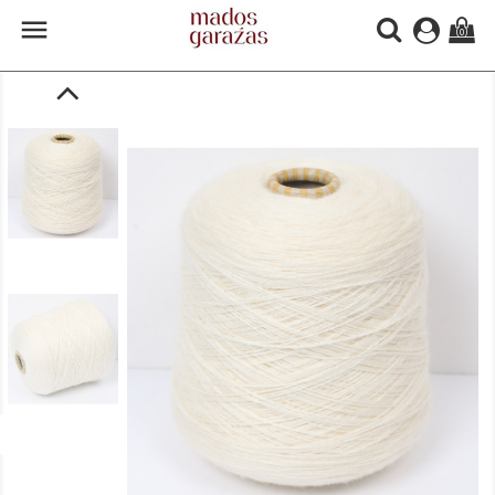

(0)