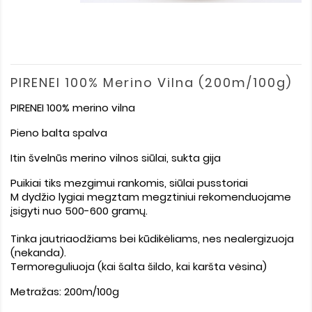
PIRENEI 100% Merino Vilna (200m/100g)
PIRENEI 100% merino vilna
Pieno balta spalva
Itin švelnūs merino vilnos siūlai, sukta gija
Puikiai tiks mezgimui rankomis, siūlai pusstoriai
M dydžio lygiai megztam megztiniui rekomenduojame
įsigyti nuo 500-600 gramų.
Tinka jautriaodžiams bei kūdikėliams, nes nealergizuoja
(nekanda).
Termoreguliuoja (kai šalta šildo, kai karšta vėsina)
Metražas: 200m/100g