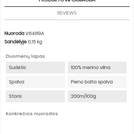
REVIEWS
Nuoroda
V6489A
Sandėlyje
0,15 kg
Duomenų lapas
Sudėtis
100% merino vilna
Spalva
Pieno balta spalva
Storis
200m/100g
Konkrečios nuorodos