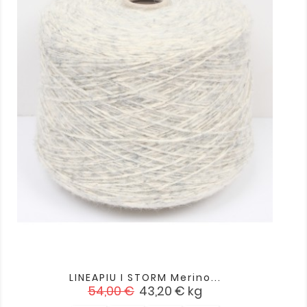
LINEAPIU I STORM Merino...
Įprasta
Kaina
54,00 €
43,20 €
kg
kaina