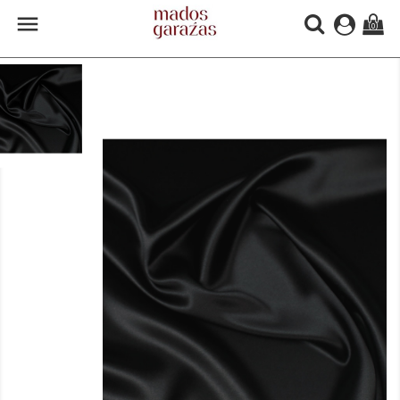

(0)