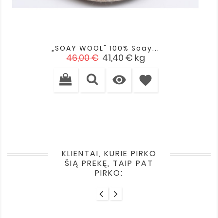
„SOAY WOOL" 100% Soay...
Įprasta
Kaina
46,00 €
41,40 €
kg
kaina

favorite
KLIENTAI, KURIE PIRKO
ŠIĄ PREKĘ, TAIP PAT
PIRKO: