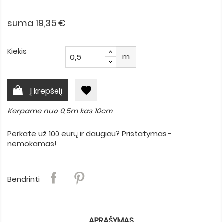
suma 19,35 €
Kiekis
m
favorite
Į krepšelį
Kerpame nuo 0,5m kas 10cm
Perkate už 100 eurų ir daugiau? Pristatymas -
nemokamas!
Bendrinti
APRAŠYMAS