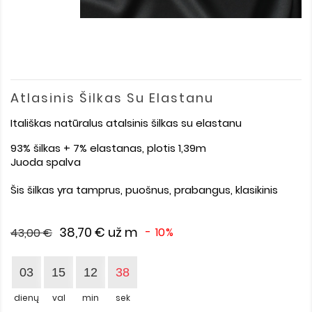
Atlasinis Šilkas Su Elastanu
Itališkas natūralus atalsinis šilkas su elastanu
93% šilkas + 7% elastanas, plotis 1,39m
Juoda spalva
Šis šilkas yra tamprus, puošnus, prabangus, klasikinis
38,70 €
už m
- 10%
43,00 €
03
15
12
38
dienų
val
min
sek