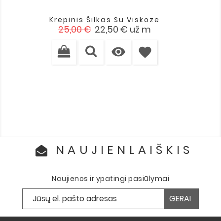
Krepinis Šilkas Su Viskoze
Įprasta
Kaina
25,00 €
22,50 €
už m
kaina

favorite
NAUJIENLAIŠKIS
Naujienos ir ypatingi pasiūlymai