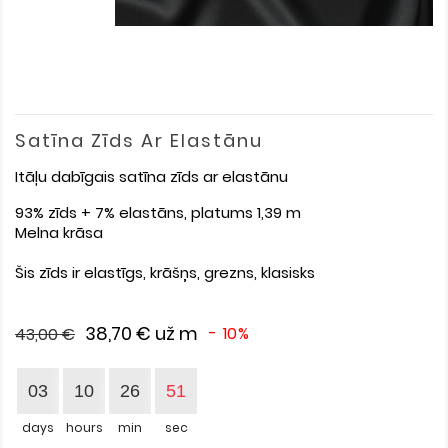
Satīna Zīds Ar Elastānu
Itāļu dabīgais satīna zīds ar elastānu
93% zīds + 7% elastāns, platums 1,39 m
Melna krāsa
Šis zīds ir elastīgs, krāšņs, grezns, klasisks
38,70 €
už m
- 10%
43,00 €
03
10
26
51
days
hours
min
sec