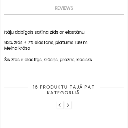
REVIEWS
Itāļu dabīgais satīna zīds ar elastānu
93% zīds + 7% elastāns, platums 1,39 m
Melna krāsa
Šis zīds ir elastīgs, krāšņs, grezns, klasisks
16 PRODUKTU TAJĀ PAT
KATEGORIJĀ: