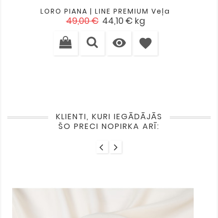
LORO PIANA | LINE PREMIUM Veļa
Standarta
Cena
49,00 €
44,10 €
kg
cena

favorite
KLIENTI, KURI IEGĀDĀJĀS
ŠO PRECI NOPIRKA ARĪ: