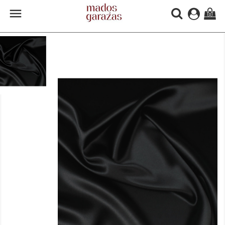

(0)