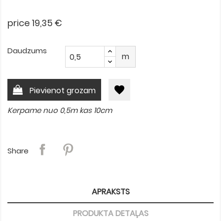
price 19,35 €
Daudzums
m
favorite
Pievienot grozam
Kerpame nuo 0,5m kas 10cm
Share
APRAKSTS
PRODUKTA DETAĻAS