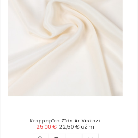
Kreppapīra Zīds Ar Viskozi
Standarta
Cena
25,00 €
22,50 €
už m
cena