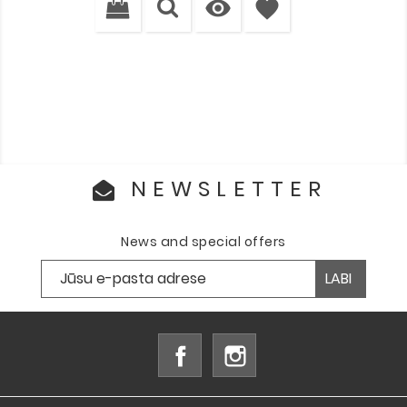

favorite
NEWSLETTER
News and special offers
Facebook
Instagram