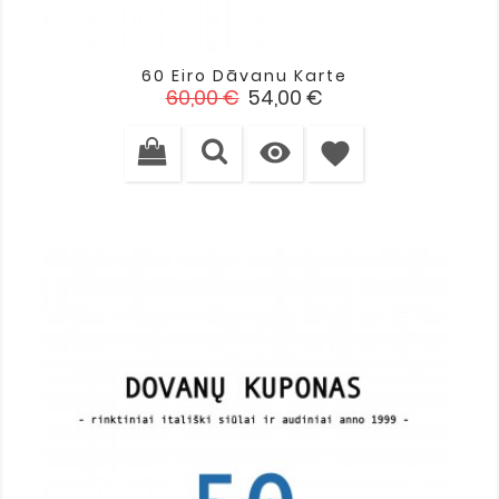
60 Eiro Dāvanu Karte
Standarta
Cena
60,00 €
54,00 €
cena

favorite