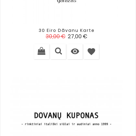
30 Eiro Dāvanu Karte
Standarta
Cena
30,00 €
27,00 €
cena

favorite