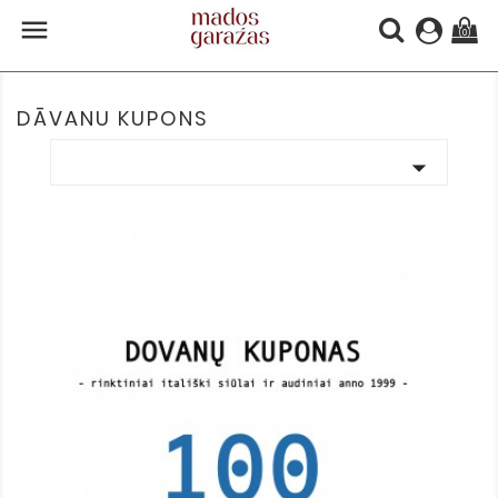

(0)
DĀVANU KUPONS
