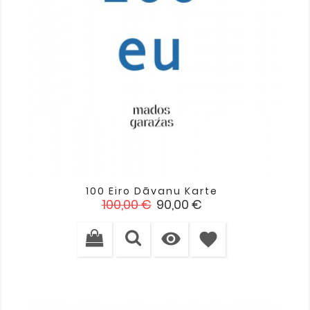
100 Eiro Dāvanu Karte
Standarta
Cena
100,00 €
90,00 €
cena

favorite