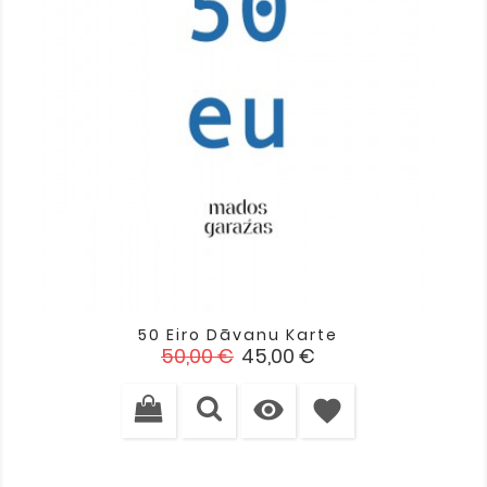
50 Eiro Dāvanu Karte
Standarta
Cena
50,00 €
45,00 €
cena

favorite