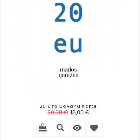
20 Eiro Dāvanu Karte
Standarta
Cena
20,00 €
18,00 €
cena

favorite