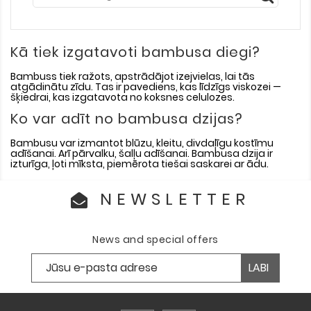
Kā tiek izgatavoti bambusa diegi?
Bambuss tiek ražots, apstrādājot izejvielas, lai tās
atgādinātu zīdu. Tas ir pavediens, kas līdzīgs viskozei —
šķiedrai, kas izgatavota no koksnes celulozes.
Ko var adīt no bambusa dzijas?
Bambusu var izmantot blūzu, kleitu, divdaļīgu kostīmu
adīšanai. Arī pārvalku, šalļu adīšanai. Bambusa dzija ir
izturīga, ļoti mīksta, piemērota tiešai saskarei ar ādu.
NEWSLETTER
News and special offers