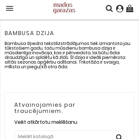

(0)
BAMBUSA DZIJA
Bambusa šķiedra tekstilizstrādājumos tiek izmantota jau
tūkstošiem gadu, taču mūsdienu bambusa dzija ir
mūsdienīga inovācija, kas ir pilnveidota, lai būtu ādai
draudzīga un spīdētu kā zīds. Šī dzija ir ideāli piemērota
siltās sezonas apģērbu adīšanai. Trikotāža ir svaiga,
mīksta un pieguļ kā otra āda.
Atvainojamies par
traucējumiem.
Veikt atkārtotu meklēšanu