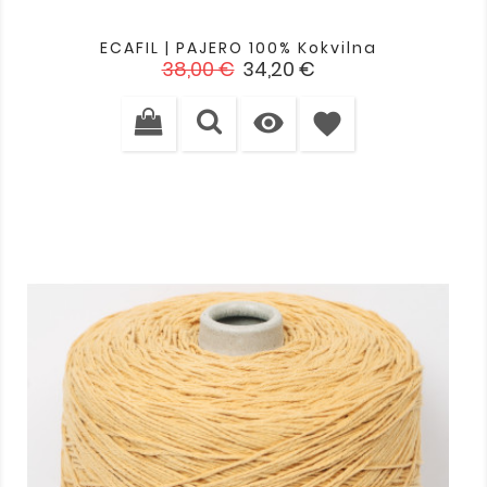
ECAFIL | PAJERO 100% Kokvilna
Standarta
Cena
38,00 €
34,20 €
cena

favorite