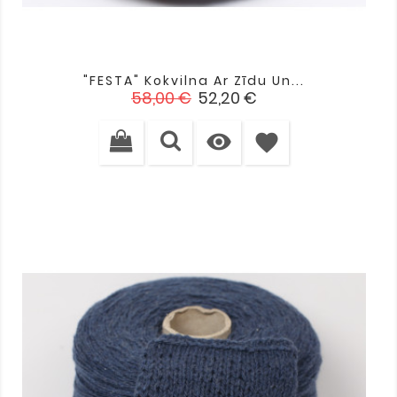
"FESTA" Kokvilna Ar Zīdu Un...
Standarta
Cena
58,00 €
52,20 €
cena

favorite