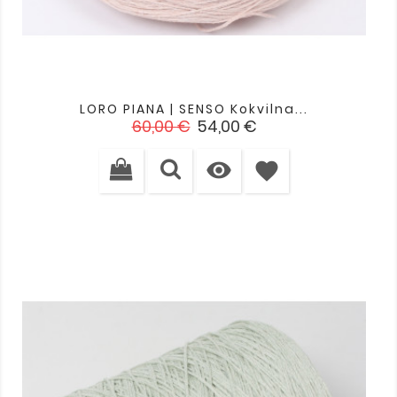
LORO PIANA | SENSO Kokvilna...
Standarta
Cena
60,00 €
54,00 €
cena

favorite