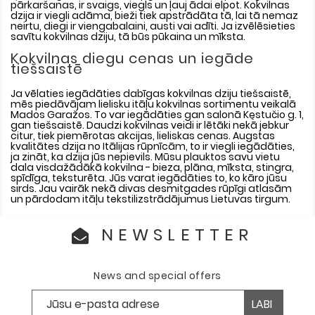
pārkaršanas, ir svaigs, viegls un ļauj ādai elpot. Kokvilnas
dzija ir viegli adāma, bieži tiek apstrādāta tā, lai tā nemaz
neirtu, diegi ir viengabalaini, austi vai adīti. Ja izvēlēsieties
savītu kokvilnas dziju, tā būs pūkaina un mīksta.
Kokvilnas diegu cenas un iegāde
tiešsaistē
Ja vēlaties iegādāties dabīgas kokvilnas dziju tiešsaistē,
mēs piedāvājam lielisku itāļu kokvilnas sortimentu veikalā
Mados Garažos. To var iegādāties gan salonā Kęstučio g. 1,
gan tiešsaistē. Daudzi kokvilnas veidi ir lētāki nekā jebkur
citur, tiek piemērotas akcijas, lieliskas cenas. Augstas
kvalitātes dzija no Itālijas rūpnīcām, to ir viegli iegādāties,
ja zināt, ka dzija jūs nepievils. Mūsu plauktos savu vietu
dala visdažādākā kokvilna - bieza, plāna, mīksta, stingra,
spīdīga, teksturēta. Jūs varat iegādāties to, ko kāro jūsu
sirds. Jau vairāk nekā divas desmitgades rūpīgi atlasām
un pārdodam itāļu tekstilizstrādājumus Lietuvas tirgum.
NEWSLETTER
News and special offers