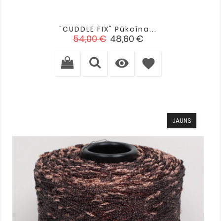
"CUDDLE FIX" Pūkaina...
Standarta
Cena
54,00 €
48,60 €
cena

favorite
JAUNS