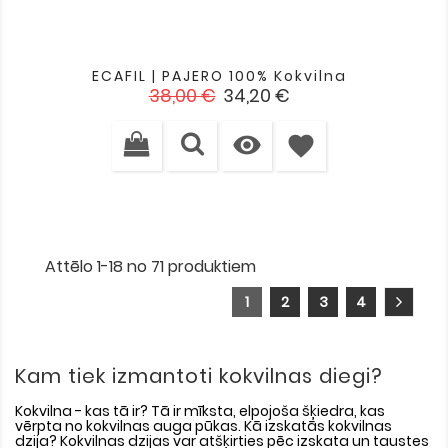
ECAFIL | PAJERO 100% Kokvilna
Standarta
Cena
38,00 €
34,20 €
cena

favorite
Attēlo 1-18 no 71 produktiem
1
2
3
4
Kam tiek izmantoti kokvilnas diegi?
Kokvilna - kas tā ir? Tā ir mīksta, elpojoša šķiedra, kas
vērpta no kokvilnas auga pūkas. Kā izskatās kokvilnas
dzija? Kokvilnas dzijas var atšķirties pēc izskata un taustes