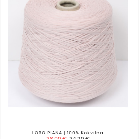
LORO PIANA | 100% Kokvilna
Standarta
Cena
38,00 €
34,20 €