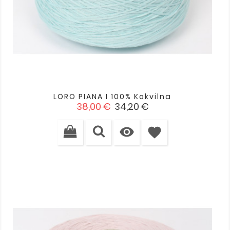
LORO PIANA I 100% Kokvilna
Standarta
Cena
38,00 €
34,20 €
cena

favorite