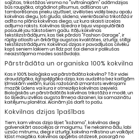
sajūtas, trikotāžas virsma no "svītrainajām" adāmdzijas
būs raupjāka, atgādinot plīsumus, adīšanas un
tamborēšanas prieku izjutīsiet, izvēloties vidēji biezu apaļu
kokvilnas diegu, ļoti gluda, slidena, vienkrāsaina trikotāža ir
adīta no plāna kokvilnas diega, uz kura skaisti izceļas
adījuma raksts. Kokvilnas šķiedra ir bijusi vispopulārākā
pasaulē jau tūkstošiem gadu. Itāļu kokvilnas
tekstilizstrādājumi, kas tiek pārdoti "Fashion Garage", ir
rūpīgi atlasīti un ārkārtīgi augstas kvalitātes, izturīgi, stilīgi
tekstilizstrādājumi. Kokvilnas dzijas ir pavadījušas cilvēku
kopš seniem laikiem un līdz pat šai dienai ir palikušas
neaizstājama modes sastāvdaļa.
Pārstrādāta un organiska 100% kokvilna
Kas ir 100% bioloģiska vai pārstrādāta kokvilna? Tā ir videi
draudzīgāka, ilgtspējīgāka dzija, kas audzēta bez kaitīgām
ķīmiskām vielām, kuras ražošanā izmantots ievērojami
mazāk ūdens vai kura ir otrreizēja kokvilnas izejviela.
Bioloģiskās un pārstrādātās kokvilnas trikotāža ir modē, un
šo šķiedru izvēlas augsta līmeņa dizaineri, lai samazinātu
kaitējumu planētai. Aicinām jūs darīt to pašu.
Kokvilnas dzijas īpašības
Tiem, kam vilnas dzija šķiet "kožama", kokvilnas diegi
galvenokārt asociējas ar maigumu. Tie nekairina ādu, labi
uzsūc mitrumu, diegi ir izturīgi, kokvilna mīkstina un valkājot
kļūst maigāka. Kokvilnas apģērbs atdzesē, pasargā no