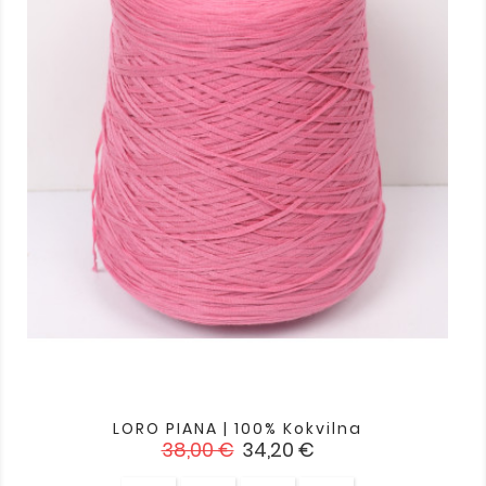
LORO PIANA | 100% Kokvilna
Standarta
Cena
38,00 €
34,20 €
cena