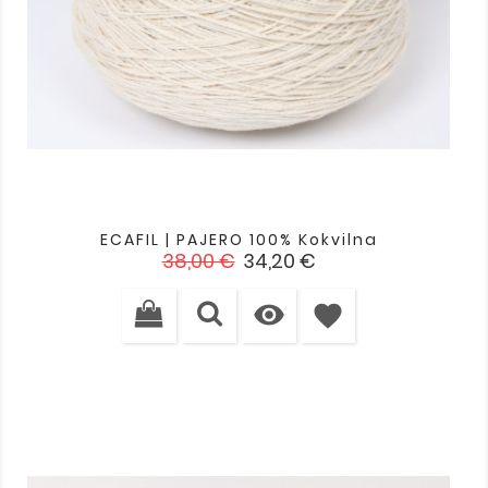
ECAFIL | PAJERO 100% Kokvilna
Standarta
Cena
38,00 €
34,20 €
cena

favorite