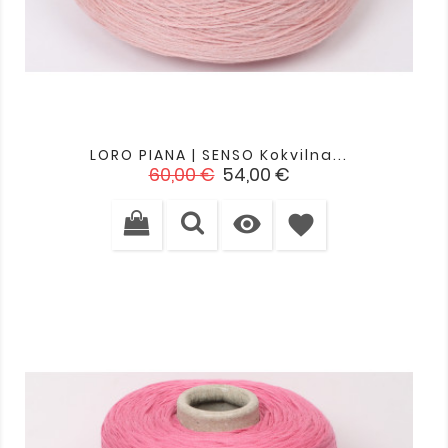
LORO PIANA | SENSO Kokvilna...
Standarta
Cena
60,00 €
54,00 €
cena

favorite