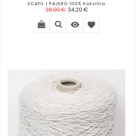
ECAFIL | PAJERO 100% Kokvilna
Standarta
Cena
38,00 €
34,20 €
cena

favorite