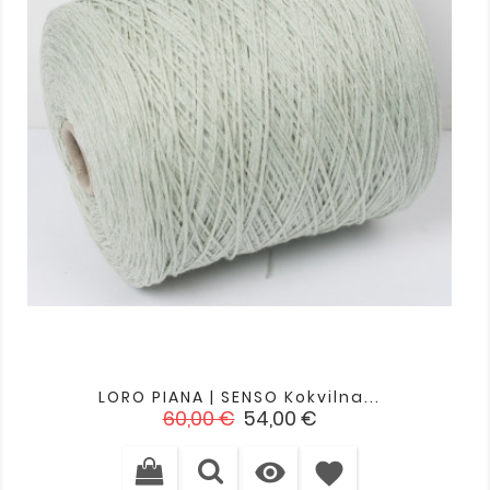
LORO PIANA | SENSO Kokvilna...
Standarta
Cena
60,00 €
54,00 €
cena

favorite