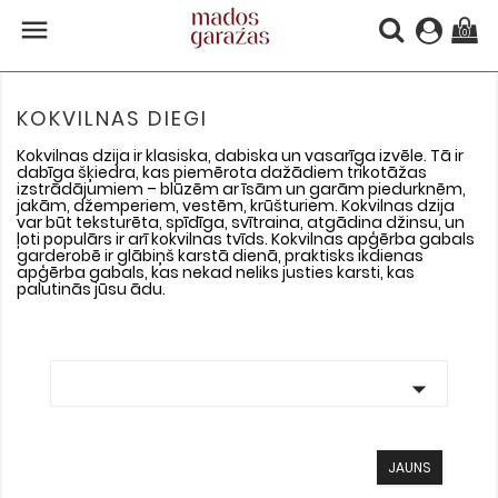

(0)
KOKVILNAS DIEGI
Kokvilnas dzija ir klasiska, dabiska un vasarīga izvēle. Tā ir
dabīga šķiedra, kas piemērota dažādiem trikotāžas
izstrādājumiem – blūzēm ar īsām un garām piedurknēm,
jakām, džemperiem, vestēm, krūšturiem. Kokvilnas dzija
var būt teksturēta, spīdīga, svītraina, atgādina džinsu, un
ļoti populārs ir arī kokvilnas tvīds. Kokvilnas apģērba gabals
garderobē ir glābiņš karstā dienā, praktisks ikdienas
apģērba gabals, kas nekad neliks justies karsti, kas
palutinās jūsu ādu.

JAUNS