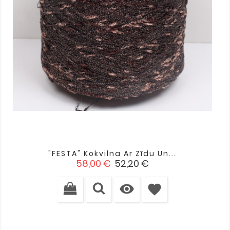
"FESTA" Kokvilna Ar Zīdu Un...
Standarta
Cena
58,00 €
52,20 €
cena

favorite