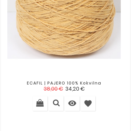
ECAFIL | PAJERO 100% Kokvilna
Standarta
Cena
38,00 €
34,20 €
cena

favorite