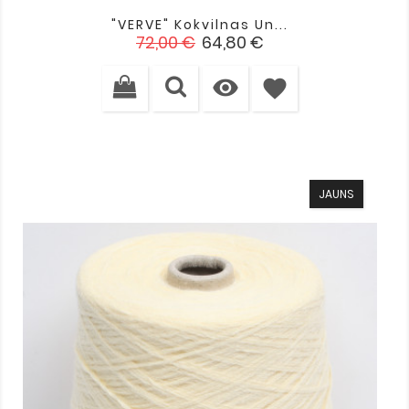
"VERVE" Kokvilnas Un...
Standarta
Cena
72,00 €
64,80 €
cena

favorite
JAUNS