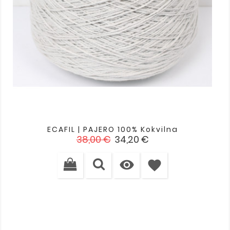
ECAFIL | PAJERO 100% Kokvilna
Standarta
Cena
38,00 €
34,20 €
cena

favorite