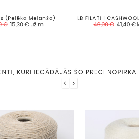
ns (pelēka Melanža)
LB FILATI | CASHWOOL


favorite
ndarta
Cena
Standarta
Cena
0 €
15,30 €
už m
46,00 €
41,40 €
a
cena
IENTI, KURI IEGĀDĀJĀS ŠO PRECI NOPIRKA 