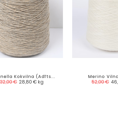
nella Kokvilna (adīts...
Merino Viln

favorite
Standarta
Cena
Standarta
Ce
32,00 €
28,80 €
kg
52,00 €
46
cena
cena