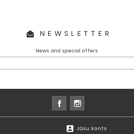
NEWSLETTER
News and special offers
Facebook
Instagram
account_box
Jūsu konts