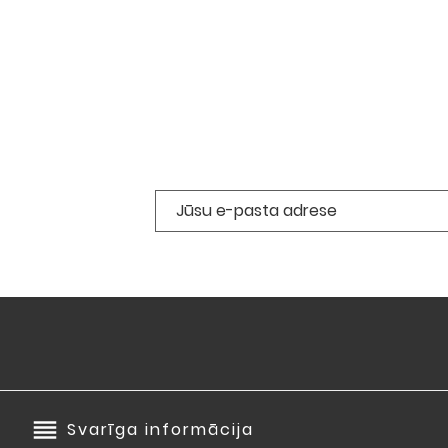
reorder
Svarīga informācija