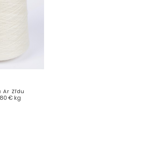
a Ar Zīdu

favorite
na
,80 €
kg