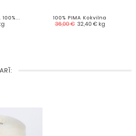
 100%...
100% PIMA Kokvilna

favorite
favorite
Standarta
Cena
kg
36,00 €
32,40 €
kg
cena
ARĪ: