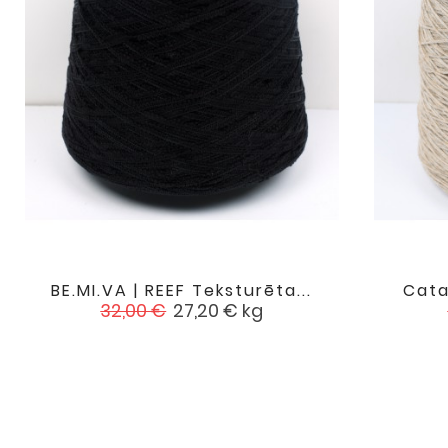
BE.MI.VA | REEF Teksturēta...
Cata

favorite
Standarta
Cena
32,00 €
27,20 €
kg
cena