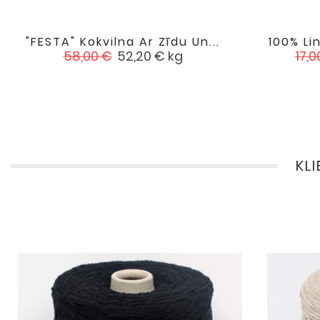
"FESTA" Kokvilna Ar Zīdu Un...
100% Li

favorite
Standarta
Cena
Sta
58,00 €
52,20 €
kg
17,0
cena
cen
KL