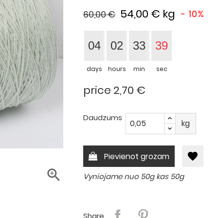
54,00 €
kg
- 10%
60,00 €
04
02
33
38
days
hours
min
sec
price 2,70 €
Daudzums
kg
favorite
Pievienot grozam

Vyniojame nuo 50g kas 50g
Share