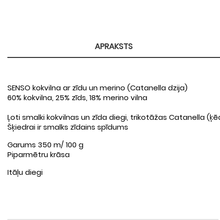
APRAKSTS
SENSO kokvilna ar zīdu un merino (Catanella dzija)
60% kokvilna, 25% zīds, 18% merino vilna
Ļoti smalki kokvilnas un zīda diegi, trikotāžas Catanella (ķē
Šķiedrai ir smalks zīdains spīdums
Garums 350 m/ 100 g
Piparmētru krāsa
Itāļu diegi