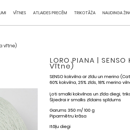
UMI
VĪTNES
ATLAIDES PRECĒM
TRIKOTĀŽA
NAUDINGA ŽIN
a vītne)
LORO PIANA | SENSO 
Vītne)
SENSO kokvilna ar zīdu un merino (Cat
60% kokvilna, 25% zīds, 18% merino vil
Ļoti smalki kokvilnas un zīda diegi, tr
Šķiedrai ir smalks zīdains spīdums
Garums 350 m/ 100 g
Piparmētru krāsa
Itāļu diegi