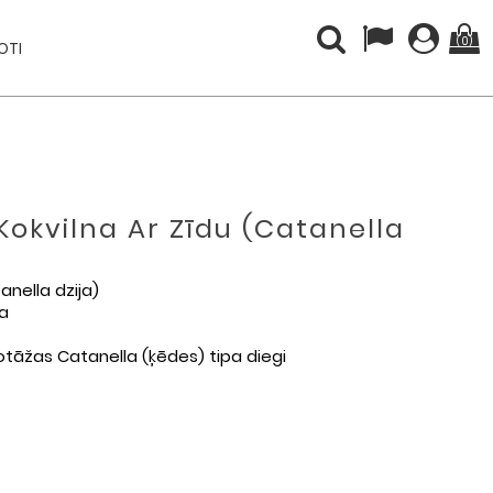
(0)
OTI
Kokvilna Ar Zīdu (Catanella
anella dzija)
na
ikotāžas Catanella (ķēdes) tipa diegi