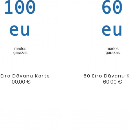
 Eiro Dāvanu Karte
60 Eiro Dāvanu 


favorite
Cena
Cena
100,00 €
60,00 €