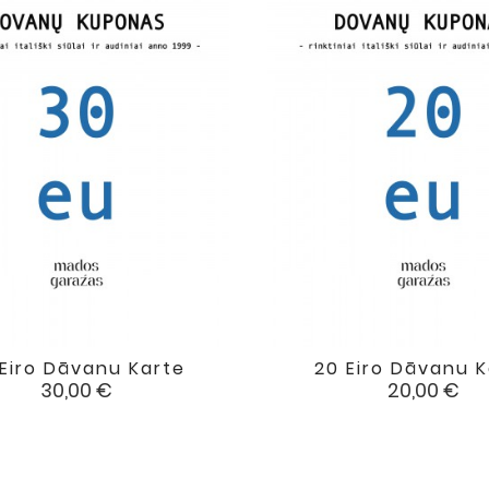
Eiro Dāvanu Karte
20 Eiro Dāvanu 


favorite
Cena
Cena
30,00 €
20,00 €