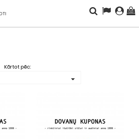
(0)
OTI
Kārtot pēc:
