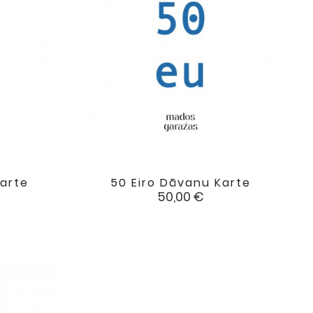
Karte
50 Eiro Dāvanu Karte

favorite
favorite
Cena
50,00 €