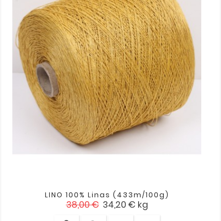
LINO 100% Linas (433m/100g)
Įprasta
Kaina
38,00 €
34,20 €
kg
kaina