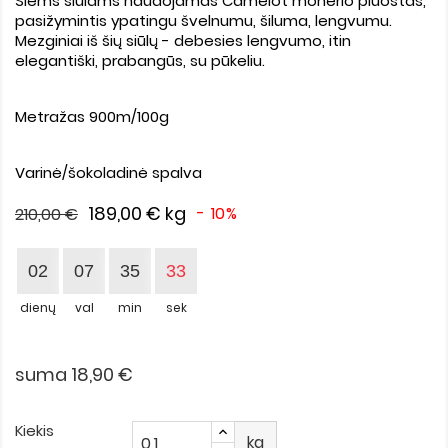
Šiems siūlams naudojamas Camelot moherio pluoštas,
pasižymintis ypatingu švelnumu, šiluma, lengvumu.
Mezginiai iš šių siūlų - debesies lengvumo, itin
elegantiški, prabangūs, su pūkeliu.
Metražas 900m/100g
Varinė/šokoladinė spalva
189,00 €
kg
- 10%
210,00 €
02
07
35
32
dienų
val
min
sek
suma 18,90 €
Kiekis
kg