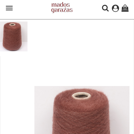

(0)