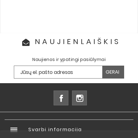
NAUJIENLAIŠKIS
Naujienos ir ypatingi pasiūlymai
Facebook
Instagram
reorder
Svarbi informacija
