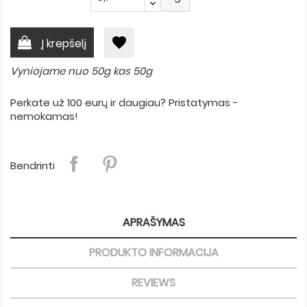
favorite
Į krepšelį
Vyniojame nuo 50g kas 50g
Perkate už 100 eurų ir daugiau? Pristatymas -
nemokamas!
Bendrinti
APRAŠYMAS
PRODUKTO INFORMACIJA
REVIEWS