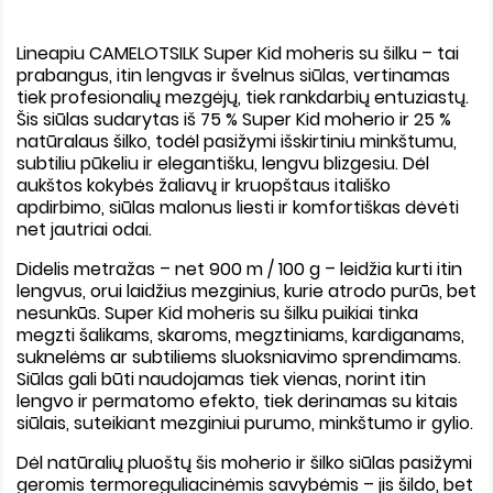
Lineapiu CAMELOTSILK Super Kid moheris su šilku
– tai
prabangus, itin lengvas ir švelnus siūlas, vertinamas
tiek profesionalių mezgėjų, tiek rankdarbių entuziastų.
Šis siūlas sudarytas iš
75 % Super Kid moherio ir 25 %
natūralaus šilko
, todėl pasižymi išskirtiniu minkštumu,
subtiliu pūkeliu ir elegantišku, lengvu blizgesiu. Dėl
aukštos kokybės žaliavų ir kruopštaus itališko
apdirbimo, siūlas malonus liesti ir komfortiškas dėvėti
net jautriai odai.
Didelis
metražas – net 900 m / 100 g
– leidžia kurti itin
lengvus, orui laidžius mezginius, kurie atrodo purūs, bet
nesunkūs. Super Kid moheris su šilku puikiai tinka
megzti šalikams, skaroms, megztiniams, kardiganams,
suknelėms ar subtiliems sluoksniavimo sprendimams.
Siūlas gali būti naudojamas tiek vienas, norint itin
lengvo ir permatomo efekto, tiek derinamas su kitais
siūlais, suteikiant mezginiui purumo, minkštumo ir gylio.
Dėl natūralių pluoštų šis moherio ir šilko siūlas pasižymi
geromis termoreguliacinėmis savybėmis – jis šildo, bet