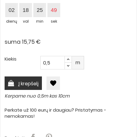
02
18
25
48
dienų
val
min
sek
suma 15,75 €
Kiekis
m
favorite
Į krepšelį
Kerpame nuo 0,5m kas 10cm
Perkate už 100 eurų ir daugiau? Pristatymas -
nemokamas!