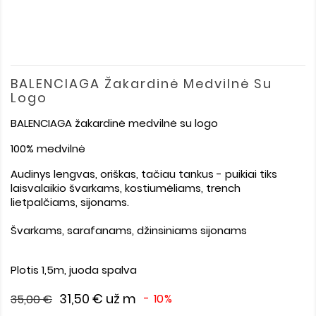
BALENCIAGA Žakardinė Medvilnė Su
Logo
BALENCIAGA žakardinė medvilnė su logo
100% medvilnė
Audinys lengvas, oriškas, tačiau tankus - puikiai tiks
laisvalaikio švarkams, kostiumėliams, trench
lietpalčiams, sijonams.
Švarkams, sarafanams, džinsiniams sijonams
Plotis 1,5m, juoda spalva
31,50 €
už m
- 10%
35,00 €