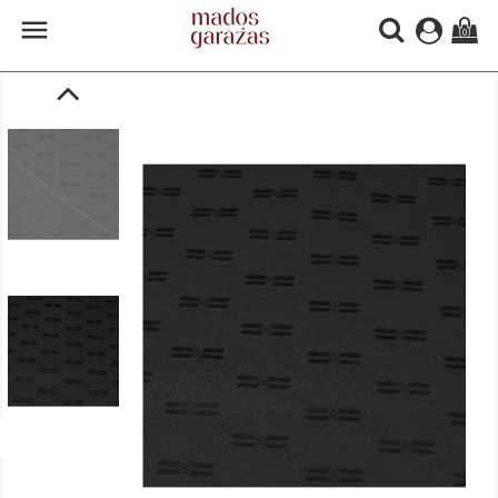

(0)