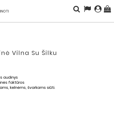
(0)
INOTI
nė Vilna Su Šilku
is audinys
epinės faktūros
nams, kelnėms, švarkams siūti.