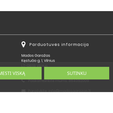
Parduotuvės informacija
Mados Garažas
Kęstučio g. 1, Vilnius
LT-08118 Vilnius
Lietuva
MESTI VISKĄ
SUTINKU
Paskambinkite mums:
864092009
Parašykite:
info@madosgarazas.lt