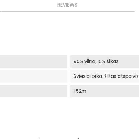
REVIEWS
90% vilna, 10% šilkas
Šviesiai pilka, šiltas atspalvis
1,52m