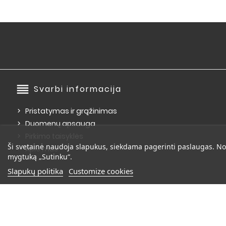
reorder
Svarbi informacija
Pristatymas ir grąžinimas
Duomenų apsauga
Pirkimo taisyklės
Ši svetainė naudoja slapukus, siekdama pagerinti paslaugas. No
Apie mus
mygtuką „Sutinku“.
Slapukų politika
Customize cookies