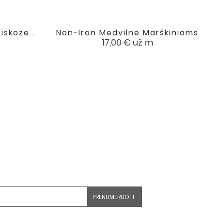
iskoze...
Non-Iron Medvilnė Marškiniams

favorite
favorite
Kaina
17,00 €
už m