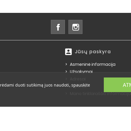
Facebook
Instagram
account_box
Jūsų paskyra
Asmeninė informacija
Užsakymai
Adresai
AT
rėdami duoti sutikimą juos naudoti, spauskite
Kuponai
Mano tinklaraščio informacija
© 2026 - E-komercijos programinė įranga PrestaShop™