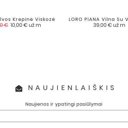
lvos Krepinė Viskozė
LORO PIANA Vilna Su V


favorite
sta
Kaina
Kaina
00 €
10,00 €
už m
39,00 €
už m
a
NAUJIENLAIŠKIS
Naujienos ir ypatingi pasiūlymai