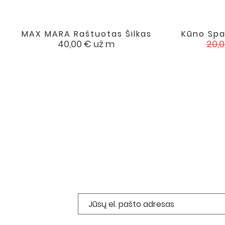
MAX MARA Raštuotas Šilkas
Kūno Spa

favorite
Kaina
Įpra
40,00 €
už m
20,
kain