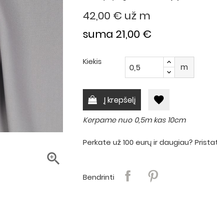
42,00 €
už m
suma 21,00 €
Kiekis
m
favorite
Į krepšelį
Kerpame nuo 0,5m kas 10cm
Perkate už 100 eurų ir daugiau? Pri

Bendrinti