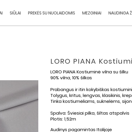
AI
SIŪLAI
PREKĖS SU NUOLAIDOMIS
MEZGINIAI
NAUDINGA Ž
LORO PIANA Kostiumi
LORO PIANA Kostiuminė vilna su šilku
90% vilna, 10% šilkas
Prabangus ir itin kokybiškas kostiumin
Tolygus, kritus, lengvas, klasikinis, kr
Tinka kostiumėliams, suknelėms, sijo
Spalva: Šviesiai pilka, šiltas atspalvis
Plotis: 1,52m
Audinys pagamintas Italijoje