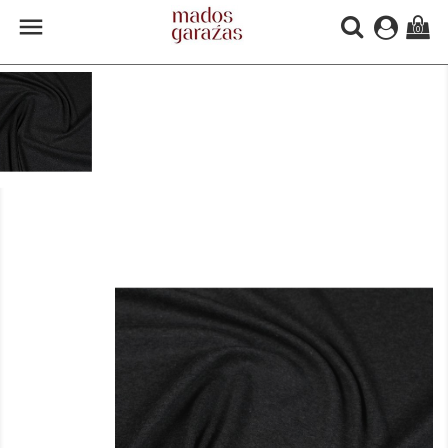

(0)