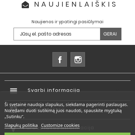
NAUJIENLAIŠKIS
Naujienos ir ypatingi pasiūlymai
Facebook
Instagram
reorder
Svarbi informacija

Ši svetainė naudoja slapukus, siekdama pagerinti paslaugas.
account_box
Jūsų paskyra

Norėdami duoti sutikimą juos naudoti, spauskite mygtuką
„Sutinku“.
Slapukų politika
Customize cookies
Parduotuvės informacija