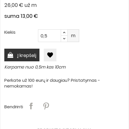
26,00 €
už m
suma 13,00 €
Kiekis
m
favorite
Į krepšelį
Kerpame nuo 0,5m kas 10cm
Perkate už 100 eurų ir daugiau? Pristatymas -
nemokamas!
Bendrinti