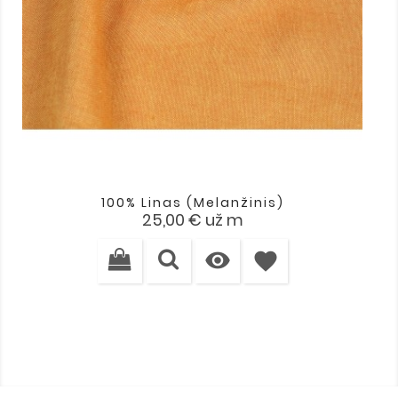
100% Linas (melanžinis)
Kaina
25,00 €
už m

favorite