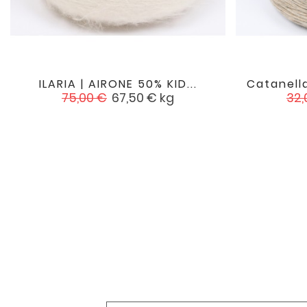
ILARIA | AIRONE 50% KID...
Catanella

favorite
Įprasta
Kaina
Įpr
75,00 €
67,50 €
kg
32,
kaina
kai