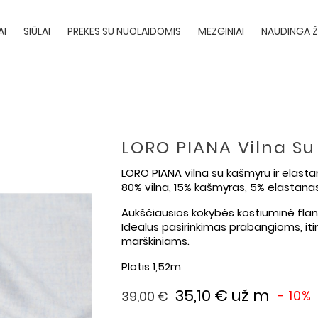
AI
SIŪLAI
PREKĖS SU NUOLAIDOMIS
MEZGINIAI
NAUDINGA Ž
LORO PIANA Vilna Su
LORO PIANA vilna su kašmyru ir elast
80% vilna, 15% kašmyras, 5% elastana
Aukščiausios kokybės kostiuminė flan
Idealus pasirinkimas prabangioms, itin 
marškiniams.
Plotis 1,52m
35,10 €
už m
- 10%
39,00 €