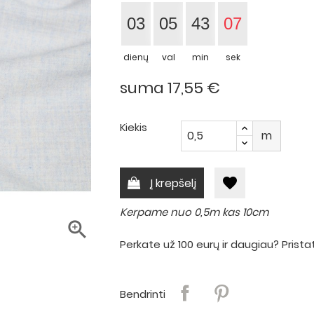
03
05
43
06
dienų
val
min
sek
suma 17,55 €
Kiekis
m
favorite
Į krepšelį
Kerpame nuo 0,5m kas 10cm

Perkate už 100 eurų ir daugiau? Pri
Bendrinti