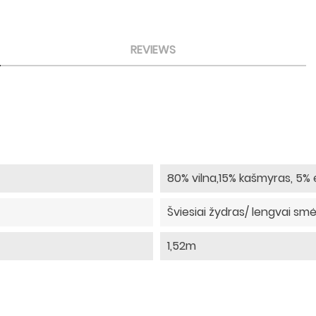
REVIEWS
80% vilna,15% kašmyras, 5%
Šviesiai žydras/ lengvai smė
1,52m