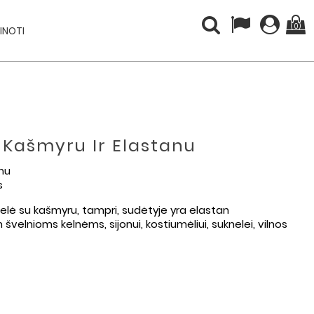
(0)
INOTI
 Kašmyru Ir Elastanu
anu
s
elė su kašmyru, tampri, sudėtyje yra elastan
švelnioms kelnėms, sijonui, kostiumėliui, suknelei, vilnos