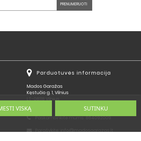
Parduotuvės informacija
Mados Garažas
Kęstučio g. 1, Vilnius
LT-08118 Vilnius
Lietuva
MESTI VISKĄ
SUTINKU
Paskambinkite mums:
864092009
Parašykite:
info@madosgarazas.lt