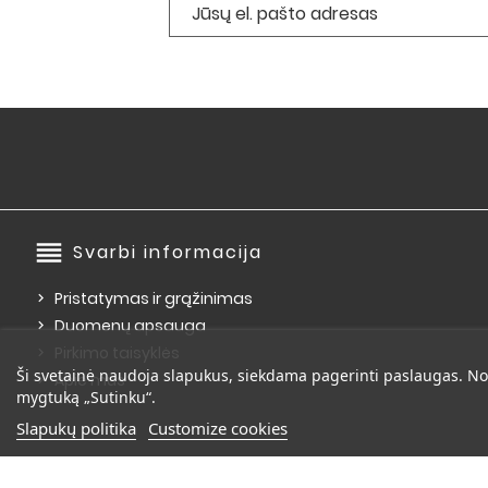
reorder
Svarbi informacija
Pristatymas ir grąžinimas
Duomenų apsauga
Pirkimo taisyklės
Ši svetainė naudoja slapukus, siekdama pagerinti paslaugas. No
Apie mus
mygtuką „Sutinku“.
Slapukų politika
Customize cookies