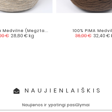
 Medvilnė (megzta...
100% PIMA Medvi


favorite
asta
Kaina
Įprasta
Kaina
00 €
28,80 €
kg
36,00 €
32,40 €
na
kaina
NAUJIENLAIŠKIS
Naujienos ir ypatingi pasiūlymai