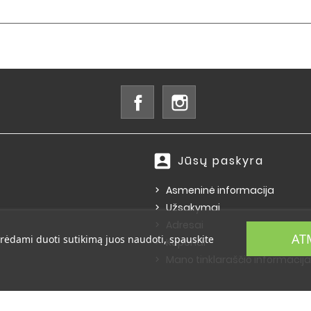
Facebook
Instagram
account_box
Jūsų paskyra
Asmeninė informacija
Užsakymai
Adresai
AT
rėdami duoti sutikimą juos naudoti, spauskite
Kuponai
Mano tinklaraščio informacija