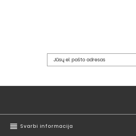
reorder
Svarbi informacija