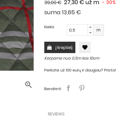
27,30 €
už m
- 30%
39,00 €
suma 13,65 €
Kiekis
m
favorite
Į krepšelį
Kerpame nuo 0,5m kas 10cm
Perkate už 100 eurų ir daugiau? Pri

Bendrinti
REVIEWS