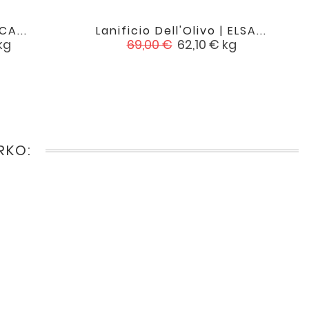
CA...
Lanificio Dell'Olivo | ELSA...

favorite
favorite
Įprasta
Kaina
kg
69,00 €
62,10 €
kg
kaina
IRKO: