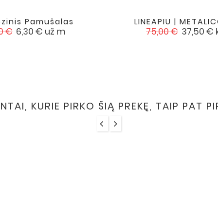
ozinis Pamušalas
LINEAPIU | METALIC


favorite
asta
Kaina
Įprasta
Kaina
0 €
6,30 €
už m
75,00 €
37,50 €
na
kaina
ENTAI, KURIE PIRKO ŠIĄ PREKĘ, TAIP PAT P