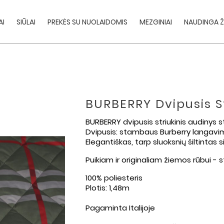
AI
SIŪLAI
PREKĖS SU NUOLAIDOMIS
MEZGINIAI
NAUDINGA Ž
BURBERRY Dvipusis S
BURBERRY dvipusis striukinis audinys 
Dvipusis: stambaus Burberry langavim
Elegantiškas, tarp sluoksnių šiltintas
Puikiam ir originaliam žiemos rūbui - s
100% poliesteris
Plotis: 1,48m
Pagaminta Italijoje