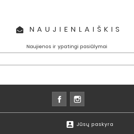
NAUJIENLAIŠKIS
Naujienos ir ypatingi pasiūlymai
Facebook
Instagram
account_box
Jūsų paskyra