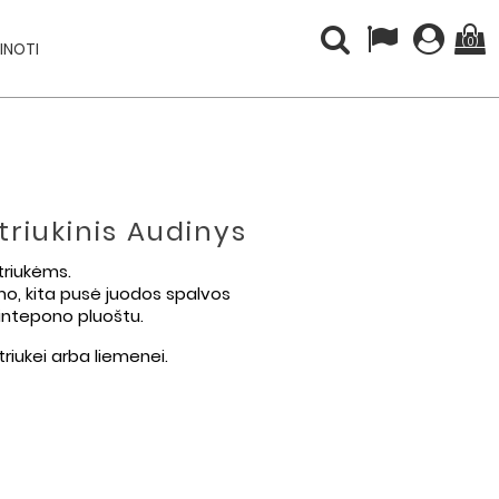
(0)
INOTI
triukinis Audinys
striukėms.
o, kita pusė juodos spalvos
 sintepono pluoštu.
triukei arba liemenei.