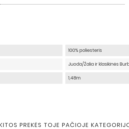
100% poliesteris
Juoda/Žalia ir klasikinės Bu
1,48m
 KITOS PREKĖS TOJE PAČIOJE KATEGORIJ