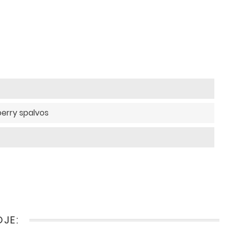
rberry spalvos
OJE: