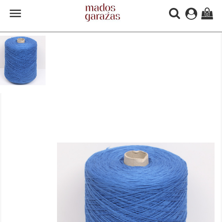

(0)