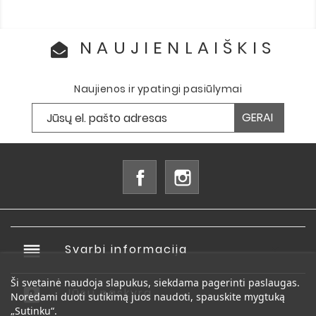
NAUJIENLAIŠKIS
Naujienos ir ypatingi pasiūlymai
Facebook
Instagram
reorder
Svarbi informacija

Ši svetainė naudoja slapukus, siekdama pagerinti paslaugas.
account_box
Jūsų paskyra

Norėdami duoti sutikimą juos naudoti, spauskite mygtuką
„Sutinku“.