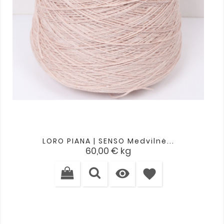
LORO PIANA | SENSO Medvilnė...
Kaina
60,00 €
kg

favorite