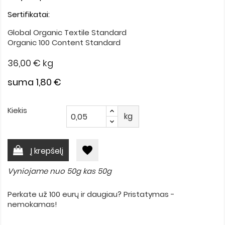
Sertifikatai:
Global Organic Textile Standard
Organic 100 Content Standard
36,00 €
kg
suma 1,80 €
Kiekis
kg
favorite
Į krepšelį
Vyniojame nuo 50g kas 50g
Perkate už 100 eurų ir daugiau? Pristatymas -
nemokamas!