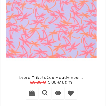
Lycra Trikotažas Maudymosi...
Įprasta
Kaina
25,00 €
5,00 €
už m
kaina

favorite