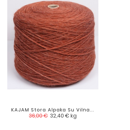
KAJAM Stora Alpaka Su Vilna...

favorite
Įprasta
Kaina
36,00 €
32,40 €
kg
kaina