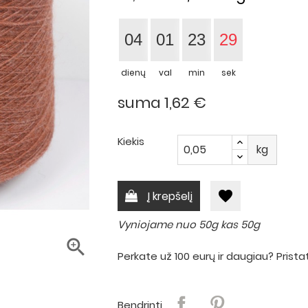
04
01
23
28
dienų
val
min
sek
suma 1,62 €
Kiekis
kg
favorite
Į krepšelį
Vyniojame nuo 50g kas 50g

Perkate už 100 eurų ir daugiau? Pri
Bendrinti