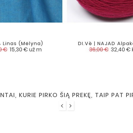
 Linas (mėlyna)
DI.Vè | NAJAD Alpako


favorite
asta
Kaina
Įprasta
Kaina
0 €
15,30 €
už m
36,00 €
32,40 €
na
kaina
ENTAI, KURIE PIRKO ŠIĄ PREKĘ, TAIP PAT P