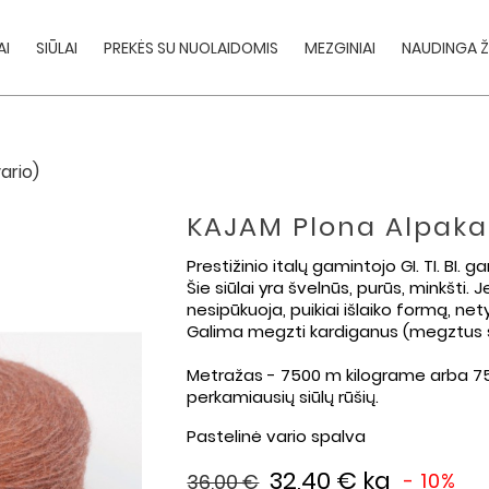
AI
SIŪLAI
PREKĖS SU NUOLAIDOMIS
MEZGINIAI
NAUDINGA Ž
ario)
KAJAM Plona Alpaka 
Prestižinio italų gamintojo GI. TI. BI. 
Šie siūlai yra švelnūs, purūs, minkšti.
nesipūkuoja, puikiai išlaiko formą, net
Galima megzti kardiganus (megztus šva
Metražas - 7500 m kilograme arba 7
perkamiausių siūlų rūšių.
Pastelinė vario spalva
32,40 €
kg
- 10%
36,00 €