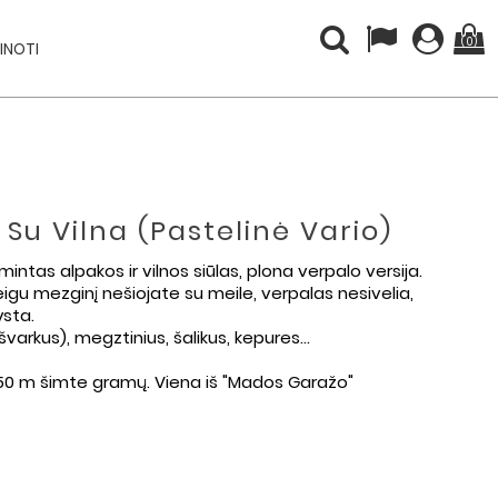
(0)
INOTI
Su Vilna (pastelinė Vario)
gamintas alpakos ir vilnos siūlas, plona verpalo versija.
 Jeigu mezginį nešiojate su meile, verpalas nesivelia,
ysta.
rkus), megztinius, šalikus, kepures...
50 m šimte gramų. Viena iš "Mados Garažo"