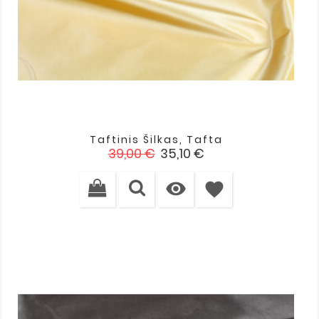
Taftinis Šilkas, Tafta
Įprasta
Kaina
39,00 €
35,10 €
kaina

favorite