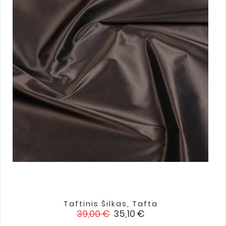
Taftinis Šilkas, Tafta
Įprasta
Kaina
39,00 €
35,10 €
kaina