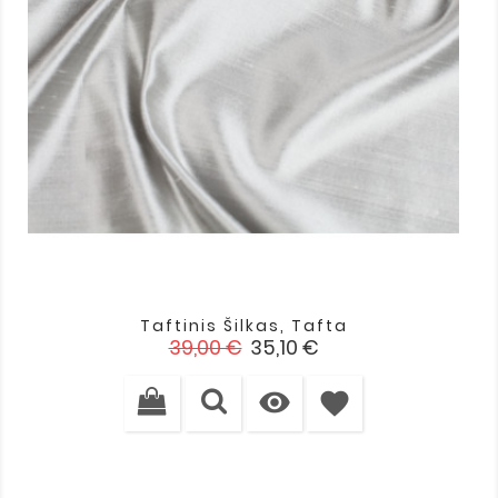
Taftinis Šilkas, Tafta
Įprasta
Kaina
39,00 €
35,10 €
kaina

favorite