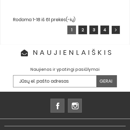
Rodoma 1-18 iš 61 prekės(-ių)
1
2
3
4
NAUJIENLAIŠKIS
Naujienos ir ypatingi pasiūlymai
Facebook
Instagram