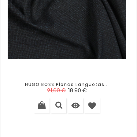
HUGO BOSS Plonas Languotas...
Įprasta
Kaina
21,00 €
18,90 €
kaina

favorite