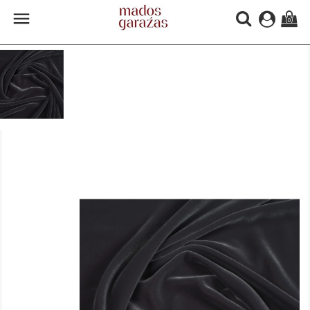

(0)