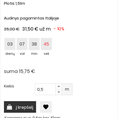
Plotis 1,51m
Audinys pagamintas Italijoje
31,50 €
už m
- 10%
35,00 €
03
07
38
44
dienų
val
min
sek
suma 15,75 €
Kiekis
m
favorite
Į krepšelį
Kerpame nuo 0,5m kas 10cm