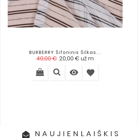
BURBERRY Šifoninis Šilkas...
Įprasta
Kaina
40,00 €
20,00 €
už m
kaina

favorite
NAUJIENLAIŠKIS