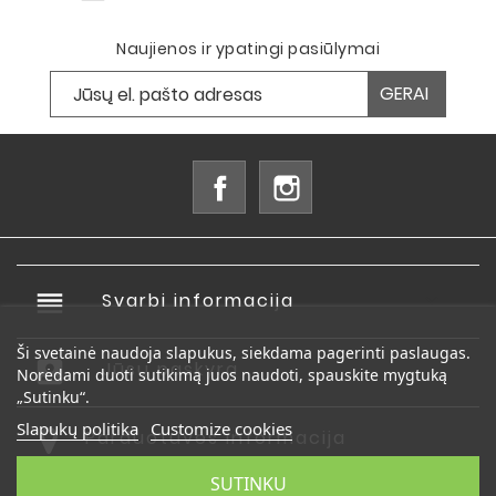
Naujienos ir ypatingi pasiūlymai
Facebook
Instagram
reorder
Svarbi informacija

Ši svetainė naudoja slapukus, siekdama pagerinti paslaugas.
account_box
Jūsų paskyra

Norėdami duoti sutikimą juos naudoti, spauskite mygtuką
„Sutinku“.
Slapukų politika
Customize cookies
Parduotuvės informacija
SUTINKU