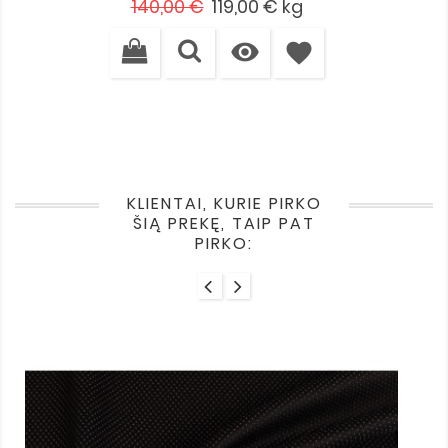
Įprasta
Kaina
140,00 €
119,00 €
kg
kaina

favorite
KLIENTAI, KURIE PIRKO
ŠIĄ PREKĘ, TAIP PAT
PIRKO: