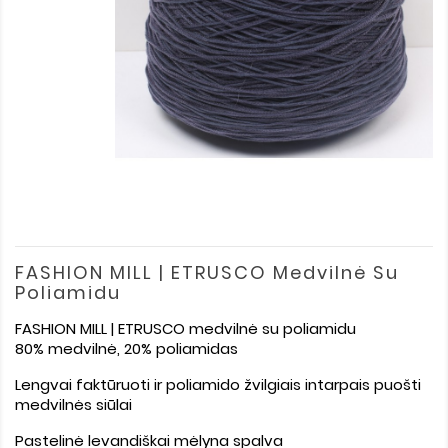
FASHION MILL | ETRUSCO Medvilnė Su
Poliamidu
FASHION MILL | ETRUSCO medvilnė su poliamidu
80% medvilnė, 20% poliamidas
Lengvai faktūruoti ir poliamido žvilgiais intarpais puošti
medvilnės siūlai
Pastelinė levandiškai mėlyna spalva