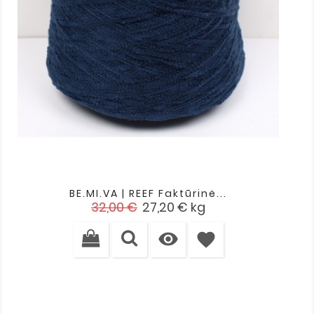
BE.MI.VA | REEF Faktūrinė...
Įprasta
Kaina
32,00 €
27,20 €
kg
kaina

favorite