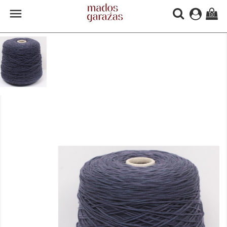

(0)