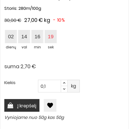
Storis: 280m/100g
27,00 €
kg
- 10%
30,00 €
02
14
16
19
dienų
val
min
sek
suma 2,70 €
Kiekis
kg
favorite
Į krepšelį
Vyniojame nuo 50g kas 50g