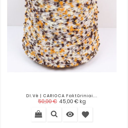
DI.Vè | CARIOCA Faktūriniai...
Įprasta
Kaina
50,00 €
45,00 €
kg
kaina

favorite