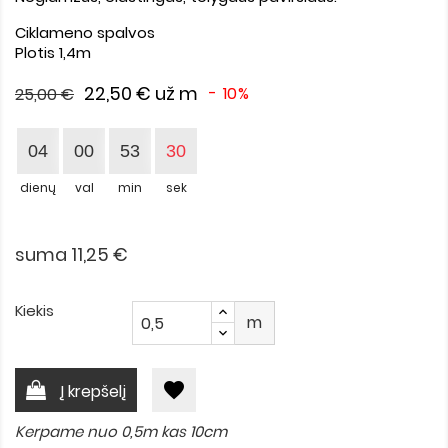
Ciklameno spalvos
Plotis 1,4m
22,50 €
už m
- 10%
25,00 €
04
00
53
30
dienų
val
min
sek
suma 11,25 €
Kiekis
m
favorite
Į krepšelį
Kerpame nuo 0,5m kas 10cm