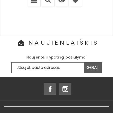
favorite
NAUJIENLAIŠKIS
Naujienos ir ypatingi pasiūlymai
Facebook
Instagram