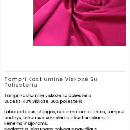
Tampri Kostiuminė Viskozė Su
Poliesteriu
Tampri kostiuminė viskozė su poliesteriu
Sudėtis: 40% viskozė, 60% poliesteris
Labai patogus, stilingas, nepermatomas, kritus, tamprus
audinys, tinkantis ir suknelėms, ir kostiumėliams, ir
kelnėms, ir sijonams.
Neglamžus, elastingas, tolygaus paviršiaus.