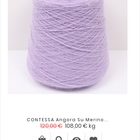
CONTESSA Angora Su Merino...
Įprasta
Kaina
120,00 €
108,00 €
kg
kaina
