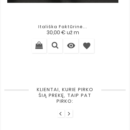
Itališka Faktūrinė...
Kaina
30,00 €
už m

favorite
KLIENTAI, KURIE PIRKO
ŠIĄ PREKĘ, TAIP PAT
PIRKO: