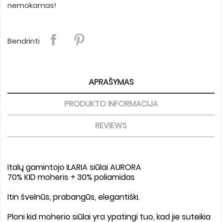
nemokamas!
Bendrinti
APRAŠYMAS
PRODUKTO INFORMACIJA
REVIEWS
Italų gamintojo ILARIA siūlai AURORA
70% KID moheris + 30% poliamidas
Itin švelnūs, prabangūs, elegantiški.
Ploni kid moherio siūlai yra ypatingi tuo, kad jie suteikia