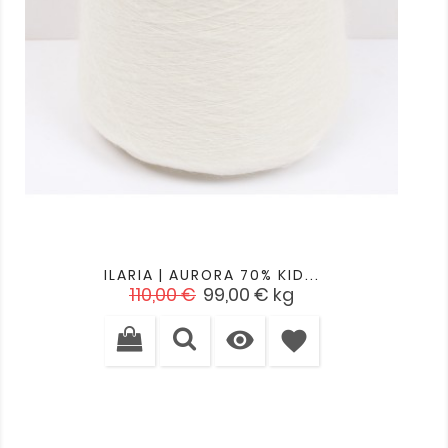
ILARIA | AURORA 70% KID...
Įprasta
Kaina
110,00 €
99,00 €
kg
kaina

favorite