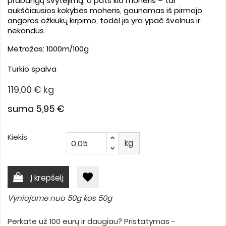
prabangų švytėjimą, o pats kid moheris – tai
aukščiausios kokybės moheris, gaunamas iš pirmojo
angoros ožkiukų kirpimo, todėl jis yra ypač švelnus ir
nekandus.
Metražas: 1000m/100g
Turkio spalva
119,00 €
kg
suma 5,95 €
Kiekis
kg
favorite
Į krepšelį
Vyniojame nuo 50g kas 50g
Perkate už 100 eurų ir daugiau? Pristatymas -