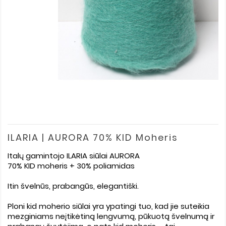
ILARIA | AURORA 70% KID Moheris
Italų gamintojo ILARIA siūlai AURORA
70% KID moheris + 30% poliamidas
Itin švelnūs, prabangūs, elegantiški.
Ploni kid moherio siūlai yra ypatingi tuo, kad jie suteikia
mezginiams neįtikėtiną lengvumą, pūkuotą švelnumą ir