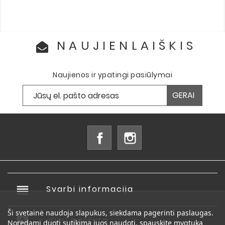
NAUJIENLAIŠKIS
Naujienos ir ypatingi pasiūlymai
Facebook
Instagram
reorder
Svarbi informacija

Ši svetainė naudoja slapukus, siekdama pagerinti paslaugas.
account_box
Jūsų paskyra

Norėdami duoti sutikimą juos naudoti, spauskite mygtuką