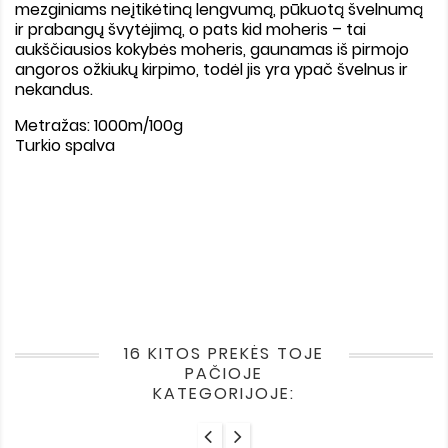
mezginiams neįtikėtiną lengvumą, pūkuotą švelnumą
ir prabangų švytėjimą, o pats kid moheris – tai
aukščiausios kokybės moheris, gaunamas iš pirmojo
angoros ožkiukų kirpimo, todėl jis yra ypač švelnus ir
nekandus.
Metražas: 1000m/100g
Turkio spalva
16 KITOS PREKĖS TOJE
PAČIOJE
KATEGORIJOJE: