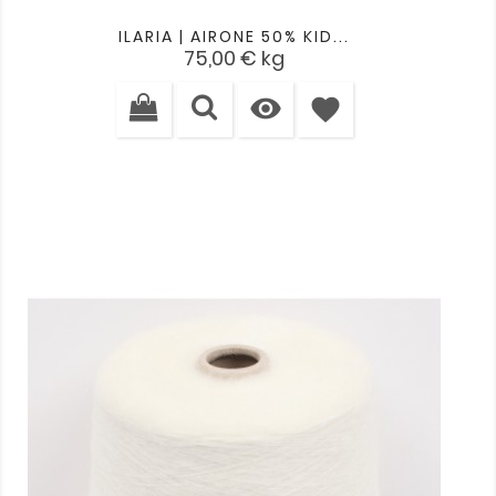
ILARIA | AIRONE 50% KID...
Kaina
75,00 €
kg

favorite