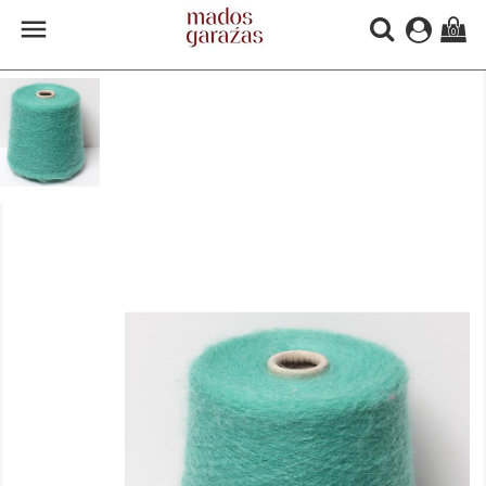

(0)