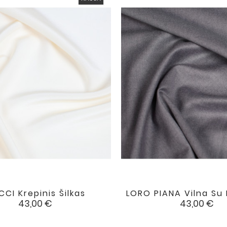
CI Krepinis Šilkas
LORO PIANA Vilna Su


favorite
Kaina
Kaina
43,00 €
43,00 €