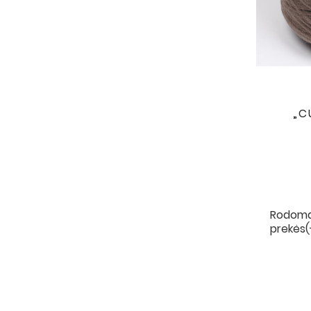
„C
Rodoma 
prekės(