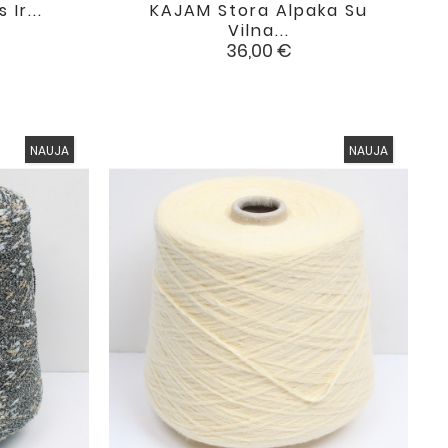
Ir...
KAJAM Stora Alpaka Su

favorite
favorite
Vilna...
Kaina
36,00 €
NAUJA
NAUJA