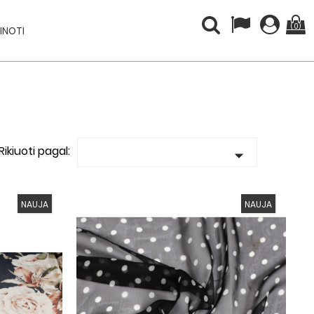
(0)
INOTI
Rikiuoti pagal:

NAUJA
NAUJA