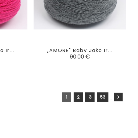
 Ir...
„AMORE" Baby Jako Ir...

favorite
favorite
Kaina
90,00 €
1
2
3
53
…