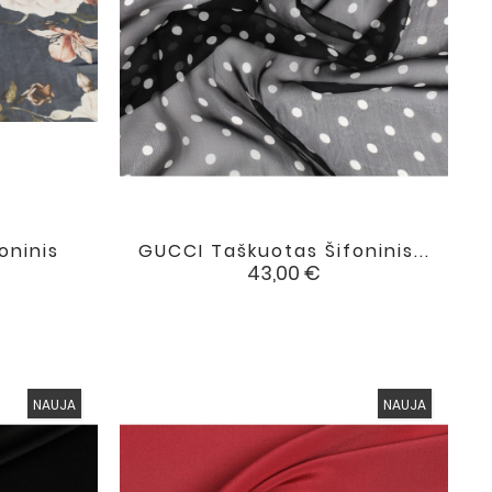
oninis
GUCCI Taškuotas Šifoninis...

favorite
favorite
Kaina
43,00 €
NAUJA
NAUJA