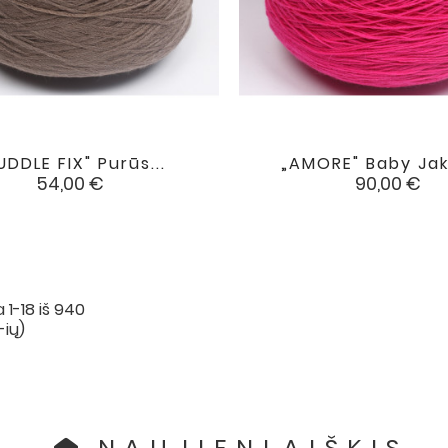
UDDLE FIX" Purūs...
„AMORE" Baby Jako


favorite
Kaina
Kaina
54,00 €
90,00 €
1-18 iš 940
-ių)
NAUJIENLAIŠKIS