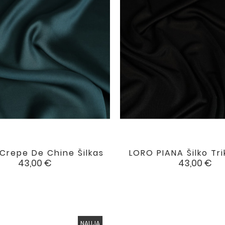
Crepe De Chine Šilkas
LORO PIANA Šilko Tr


favorite
Kaina
Kaina
43,00 €
43,00 €
NAUJA