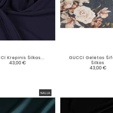
I Krepinis Šilkas...
GUCCI Gėlėtas Šif


favorite
Kaina
43,00 €
Šilkas
Kaina
43,00 €
NAUJA