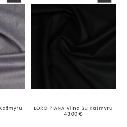
 Kašmyru
LORO PIANA Vilna Su Kašmyru

favorite
favorite
Kaina
43,00 €