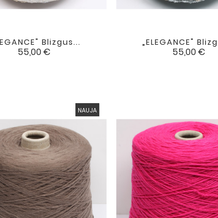
LEGANCE" Blizgus...
„ELEGANCE" Blizgu


favorite
Kaina
Kaina
55,00 €
55,00 €
NAUJA