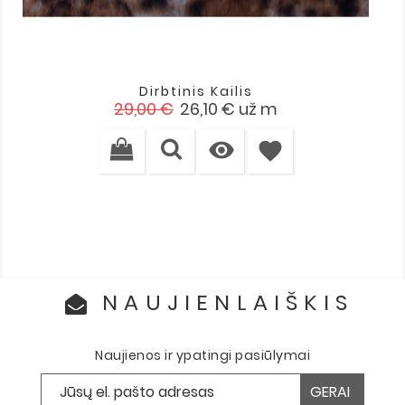
Dirbtinis Kailis
Įprasta
Kaina
29,00 €
26,10 €
už m
kaina

favorite
NAUJIENLAIŠKIS
Naujienos ir ypatingi pasiūlymai