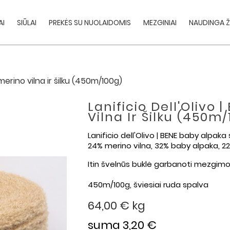
AI
SIŪLAI
PREKĖS SU NUOLAIDOMIS
MEZGINIAI
NAUDINGA Ž
 merino vilna ir šilku (450m/100g)
Lanificio Dell'Olivo
Vilna Ir Šilku (450m
Lanificio dell'Olivo | BENE baby alpaka
24% merino vilna, 32% baby alpaka, 22
Itin švelnūs buklė garbanoti mezgimo 
450m/100g, šviesiai ruda spalva
64,00 €
kg
suma 3,20 €