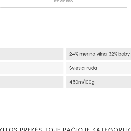
REVIEWS
24% merino vilna, 32% baby 
Šviesiai ruda
450m/100g
 KITOS PREKĖS TOJE PAČIOJE KATEGORIJ