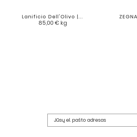
Lanificio Dell'Olivo |...
ZEGNA 

favorite
Kaina
85,00 €
kg