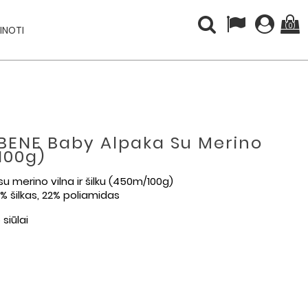
(0)
INOTI
 | BENE Baby Alpaka Su Merino
/100g)
 su merino vilna ir šilku (450m/100g)
% šilkas, 22% poliamidas
siūlai