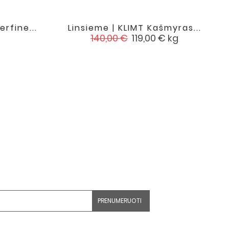
rfine...
Linsieme | KLIMT Kašmyras...

favorite
favorite
Įprasta
Kaina
140,00 €
119,00 €
kg
kaina