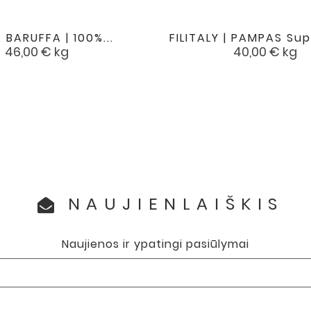
BARUFFA | 100%...
FILITALY | PAMPAS Supe


favorite
Kaina
Kaina
46,00 €
kg
40,00 €
kg
NAUJIENLAIŠKIS
Naujienos ir ypatingi pasiūlymai