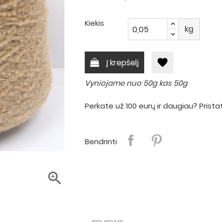
Kiekis
kg
favorite
Į krepšelį
Vyniojame nuo 50g kas 50g
Perkate už 100 eurų ir daugiau? Pri
Bendrinti
