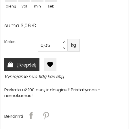
dienų
val
min
sek
suma 3,06 €
Kiekis
kg
favorite
Į krepšelį
Vyniojame nuo 50g kas 50g
Perkate už 100 eurų ir daugiau? Pristatymas -
nemokamas!
Bendrinti