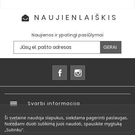
NAUJIENLAIŠKIS
Naujienos ir ypatingi pasiūlymai
Facebook
Instagram
reorder
Svarbi informacija

Ši svetainė naudoja slapukus, siekdama pagerinti paslaugas.
account_box
Jūsų paskyra

Norėdami duoti sutikimą juos naudoti, spauskite mygtuką
„Sutinku“.