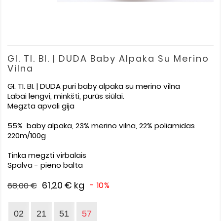
GI. TI. BI. | DUDA Baby Alpaka Su Merino
Vilna
GI. TI. BI. | DUDA puri baby alpaka su merino vilna
Labai lengvi, minkšti, purūs siūlai.
Megzta apvali gija
55% baby alpaka, 23% merino vilna, 22% poliamidas
220m/100g
Tinka megzti virbalais
Spalva - pieno balta
61,20 €
kg
- 10%
68,00 €
02
21
51
56