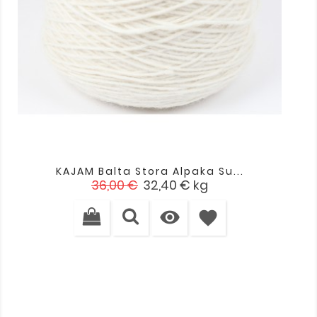
KAJAM Balta Stora Alpaka Su...
Įprasta
Kaina
36,00 €
32,40 €
kg
kaina

favorite