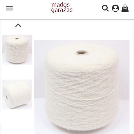

(0)