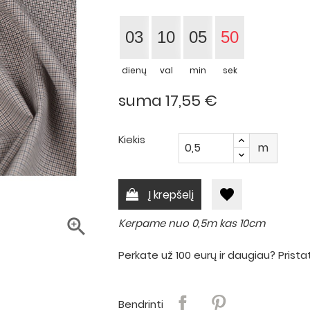
03
10
05
49
dienų
val
min
sek
suma 17,55 €
Kiekis
m
favorite
Į krepšelį

Kerpame nuo 0,5m kas 10cm
Perkate už 100 eurų ir daugiau? Pri
Bendrinti