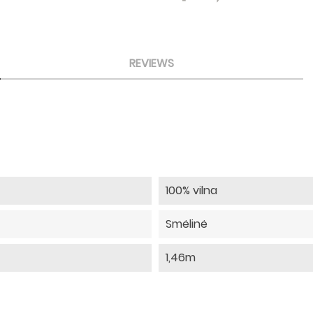
REVIEWS
100% vilna
Smėlinė
1,46m