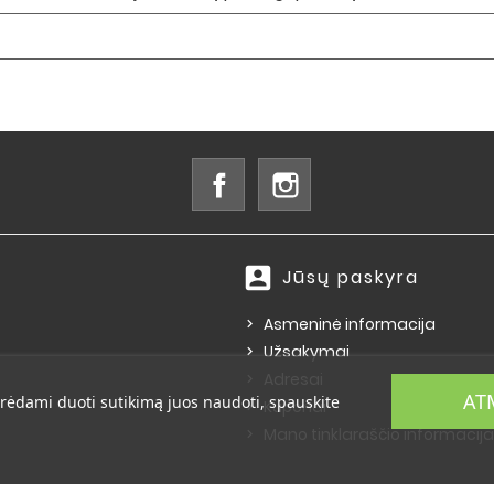
Facebook
Instagram
account_box
Jūsų paskyra
Asmeninė informacija
Užsakymai
Adresai
AT
rėdami duoti sutikimą juos naudoti, spauskite
Kuponai
Mano tinklaraščio informacija