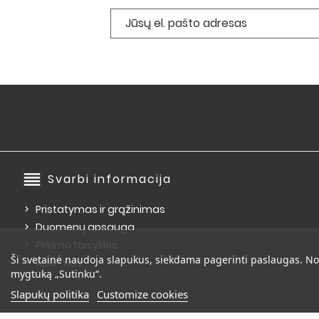
reorder
Svarbi informacija
Pristatymas ir grąžinimas
Duomenų apsauga
Pirkimo taisyklės
Ši svetainė naudoja slapukus, siekdama pagerinti paslaugas. No
Apie mus
mygtuką „Sutinku“.
Slapukų politika
Customize cookies