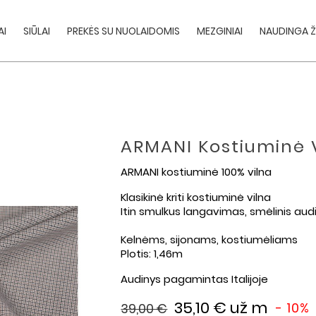
AI
SIŪLAI
PREKĖS SU NUOLAIDOMIS
MEZGINIAI
NAUDINGA Ž
ARMANI Kostiuminė 
ARMANI kostiuminė 100% vilna
Klasikinė kriti kostiuminė vilna
Itin smulkus langavimas, smėlinis aud
Kelnėms, sijonams, kostiumėliams
Plotis: 1,46m
Audinys pagamintas Italijoje
35,10 €
už m
- 10%
39,00 €