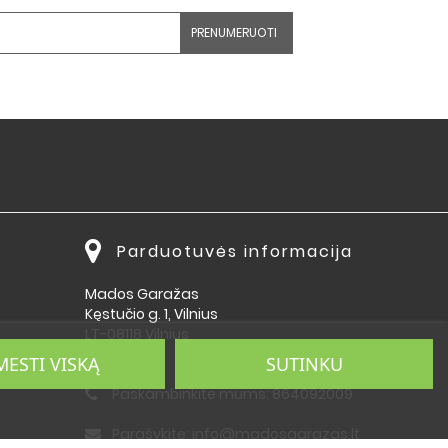
Parduotuvės informacija
Mados Garažas
Kęstučio g. 1, Vilnius
LT-08118 Vilnius
Lietuva
MESTI VISKĄ
SUTINKU
Paskambinkite mums:
864092009
Parašykite:
info@madosgarazas.lt