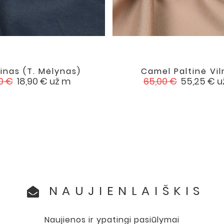
Linas (t. Mėlynas)
Camel Paltinė Viln


favorite
asta
Kaina
Įprasta
Kaina
0 €
18,90 €
už m
65,00 €
55,25 €
u
na
kaina
NAUJIENLAIŠKIS
Naujienos ir ypatingi pasiūlymai