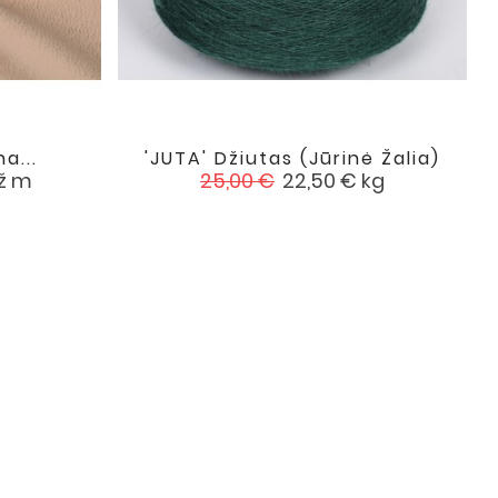
a...
'JUTA' Džiutas (jūrinė Žalia)

favorite
favorite
Įprasta
Kaina
ž m
25,00 €
22,50 €
kg
kaina