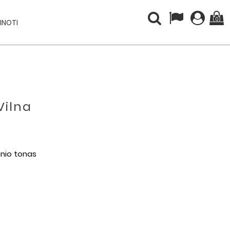
(0)
INOTI
Vilna
inio tonas