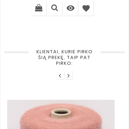
kaina

favorite
KLIENTAI, KURIE PIRKO
ŠIĄ PREKĘ, TAIP PAT
PIRKO: