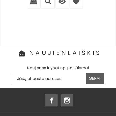

favorite
NAUJIENLAIŠKIS
Naujienos ir ypatingi pasiūlymai
Facebook
Instagram