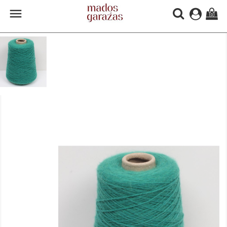

(0)