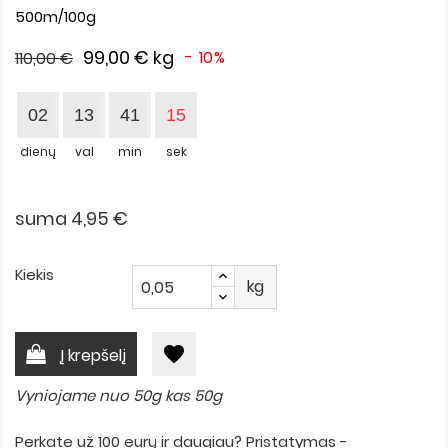
500m/100g
99,00 €
kg
- 10%
110,00 €
02
13
41
14
dienų
val
min
sek
suma 4,95 €
Kiekis
kg
favorite
Į krepšelį
Vyniojame nuo 50g kas 50g
Perkate už 100 eurų ir daugiau? Pristatymas -