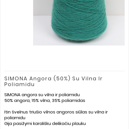
SIMONA Angora (50%) Su Vilna Ir
Poliamidu
SIMONA angora su vilna ir poliamidu
50% angora, 15% vilna, 35% poliamidas
Itin švelnus triušio vilnos angoros siūlas su vilna ir
poliamidu
Gija pasižymi karališku delikačiu plauku