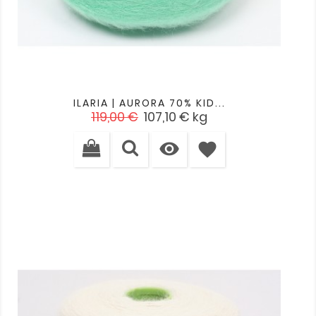
ILARIA | AURORA 70% KID...
Įprasta
Kaina
119,00 €
107,10 €
kg
kaina

favorite