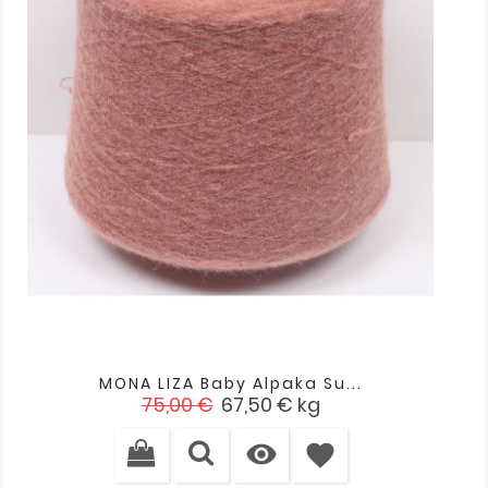
MONA LIZA Baby Alpaka Su...
Įprasta
Kaina
75,00 €
67,50 €
kg
kaina

favorite