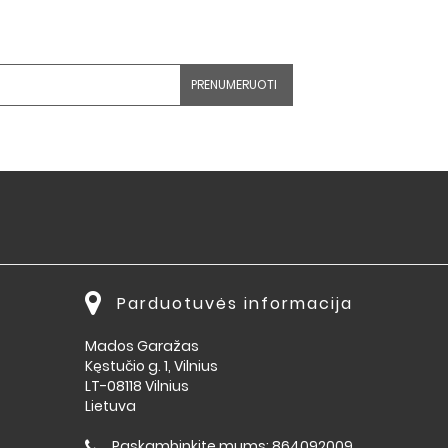
Parduotuvės informacija
Mados Garažas
Kęstučio g. 1, Vilnius
LT-08118 Vilnius
Lietuva
Paskambinkite mums:
864092009