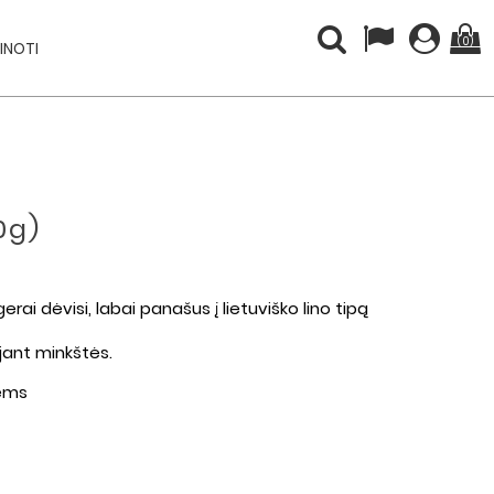
(0)
INOTI
0g)
gerai dėvisi, labai panašus į lietuviško lino tipą
ojant minkštės.
lėms