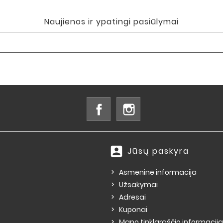
Naujienos ir ypatingi pasiūlymai
Facebook
Instagram
account_box
Jūsų paskyra
Asmeninė informacija
Užsakymai
Adresai
Kuponai
Mano tinklaraščio informacija