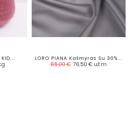
KID...
LORO PIANA Kašmyras Su 30%...

favorite
favorite
Įprasta
Kaina
kg
85,00 €
76,50 €
už m
kaina