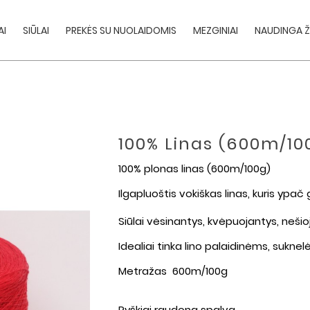
AI
SIŪLAI
PREKĖS SU NUOLAIDOMIS
MEZGINIAI
NAUDINGA Ž
100% Linas (600m/10
100% plonas linas (600m/100g)
Ilgapluoštis vokiškas linas, kuris ypač 
Siūlai vėsinantys, kvėpuojantys, neši
Idealiai tinka lino palaidinėms, sukne
Metražas 600m/100g
Ryškiai raudona spalva