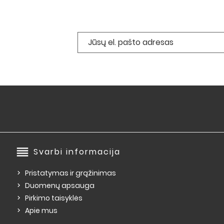
reorder
Svarbi informacija
Pristatymas ir grąžinimas
Duomenų apsauga
Pirkimo taisyklės
Apie mus