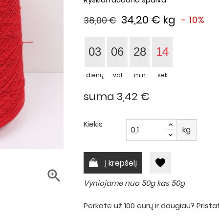
34,20 €
kg
- 10%
38,00 €
03
06
28
14
dienų
val
min
sek
suma 3,42 €
Kiekis
kg
favorite
Į krepšelį

Vyniojame nuo 50g kas 50g
Perkate už 100 eurų ir daugiau? Pri