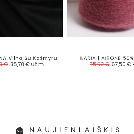
NA Vilna Su Kašmyru
ILARIA | AIRONE 50% 


favorite
sta
Kaina
Įprasta
Kaina
0 €
38,70 €
už m
75,00 €
67,50 €
a
kaina
NAUJIENLAIŠKIS