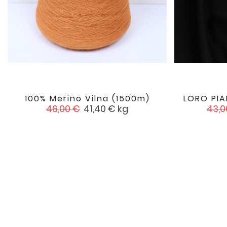
100% Merino Vilna (1500m)
LORO PIA

favorite
Įprasta
Kaina
Įpra
46,00 €
41,40 €
kg
43,0
kaina
kain